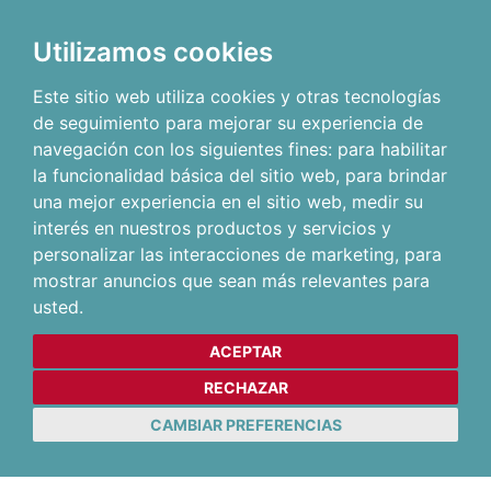
Utilizamos cookies
Este sitio web utiliza cookies y otras tecnologías
de seguimiento para mejorar su experiencia de
navegación con los siguientes fines:
para habilitar
la funcionalidad básica del sitio web
,
para brindar
una mejor experiencia en el sitio web
,
medir su
interés en nuestros productos y servicios y
personalizar las interacciones de marketing
,
para
mostrar anuncios que sean más relevantes para
usted
.
ACEPTAR
RECHAZAR
CAMBIAR PREFERENCIAS