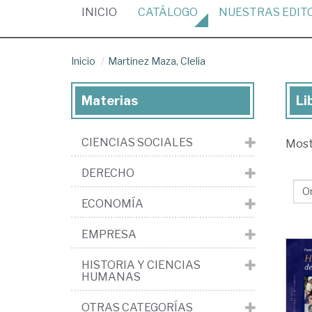
(CURRENT)
INICIO
CATÁLOGO
NUESTRAS
EDIT
Inicio
Martinez Maza, Clelia
Materias
Li
Lib
de
CIENCIAS SOCIALES
Mos
Ma
Ma
DERECHO
Cle
ECONOMÍA
EMPRESA
HISTORIA Y CIENCIAS
HUMANAS
OTRAS CATEGORÍAS