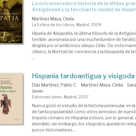
la estremecedora historia de la última gran filósofa de la
Antigüedad y la fascinante ciudad de Aleja
Martinez Maza, Clelia
La Esfera de los Libros. Madrid, 2009
Hipatia de Alejandría, la última filósofa de la Antig
terrible: asesinada por una muchedumbre de fanátic
dirigida por el ambicioso obispo Cirilo. De esta man
clásico, la libertad de conciencia y la búsqueda de la
...
Hispania tardoantigua y visigoda
Díaz Martínez, Pablo C.
Martinez Maza, Clelia
Sanz
Javier
Ediciones Istmo. Madrid, 2007
Nunca gozó el estudio de la historia peninsular en l
de tanta popularidad como otros periodos de nuestr
Imperio romano en Hispania estuvo, por lo general,
atendido, sin embargo, los visigodos quedaron rele
pocos historiadores ...