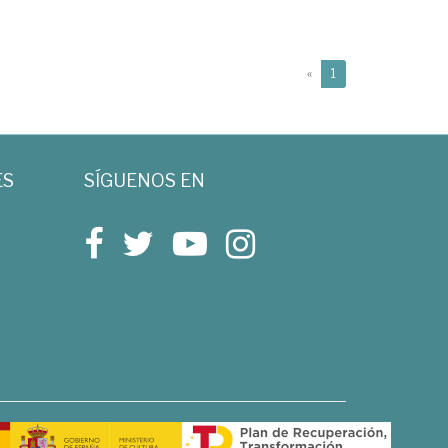
(current)
«
1
ES
SÍGUENOS EN