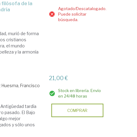
Agotado/Descatalogado.
ndría
Puede solicitar
búsqueda.
üedad, murió de forma
os cristianos
era, el mundo
 belleza y la armonía
21,00 €
 Huesma, Francisco
Stock en librería. Envío
en 24/48 horas
a Antigüedad tardía
COMPRAR
o pasado. El Bajo
 algo mejor
gados y sólo unos