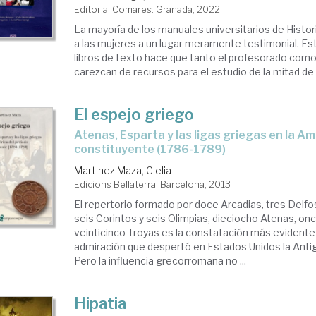
Editorial Comares. Granada, 2022
La mayoría de los manuales universitarios de Histo
a las mujeres a un lugar meramente testimonial. Est
libros de texto hace que tanto el profesorado como
carezcan de recursos para el estudio de la mitad de 
El espejo griego
Atenas, Esparta y las ligas griegas en la América del período
constituyente (1786-1789)
Martinez Maza, Clelia
Edicions Bellaterra. Barcelona, 2013
El repertorio formado por doce Arcadias, tres Delfos
seis Corintos y seis Olimpias, dieciocho Atenas, on
veinticinco Troyas es la constatación más evidente y
admiración que despertó en Estados Unidos la Anti
Pero la influencia grecorromana no ...
Hipatia