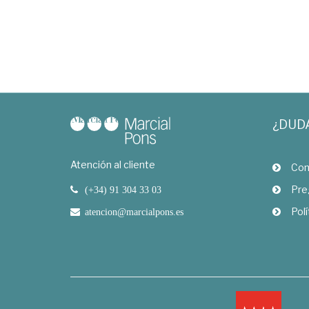
¿DUD
Atención al cliente
Com
Pre
(+34) 91 304 33 03
Polí
atencion@marcialpons.es