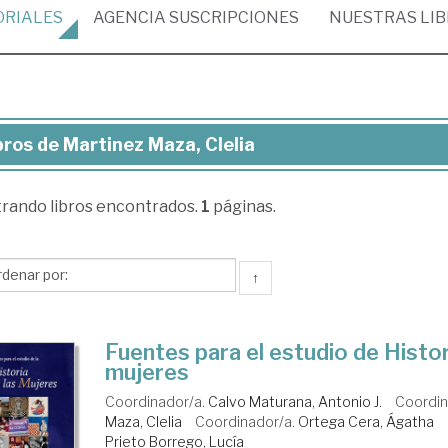
ORIALES
AGENCIA
SUSCRIPCIONES
NUESTRAS
LI
bros de Martinez Maza, Clelia
ros
trando
libros encontrados.
1
páginas.
rtinez
za,
lia
↑
Fuentes para el estudio de Histor
mujeres
Coordinador/a.
Calvo Maturana, Antonio J.
Coordin
Maza, Clelia
Coordinador/a.
Ortega Cera, Ágatha
Prieto Borrego, Lucía