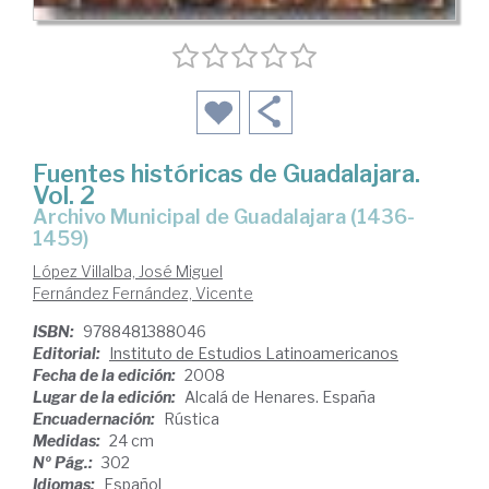
Fuentes históricas de Guadalajara.
Vol. 2
Archivo Municipal de Guadalajara (1436-
1459)
López Villalba, José Miguel
Fernández Fernández, Vicente
ISBN:
9788481388046
Editorial:
Instituto de Estudios Latinoamericanos
Fecha de la edición:
2008
Lugar de la edición:
Alcalá de Henares. España
Encuadernación:
Rústica
Medidas:
24 cm
Nº Pág.:
302
Idiomas:
Español