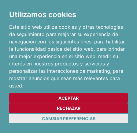
Utilizamos cookies
Este sitio web utiliza cookies y otras tecnologías
de seguimiento para mejorar su experiencia de
navegación con los siguientes fines:
para habilitar
la funcionalidad básica del sitio web
,
para brindar
una mejor experiencia en el sitio web
,
medir su
interés en nuestros productos y servicios y
personalizar las interacciones de marketing
,
para
mostrar anuncios que sean más relevantes para
usted
.
ACEPTAR
RECHAZAR
CAMBIAR PREFERENCIAS