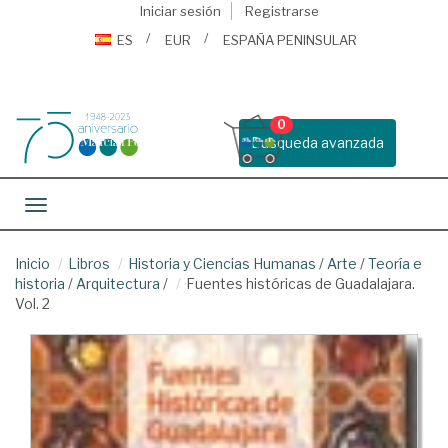
Iniciar sesión
Registrarse
ES
EUR
ESPAÑA PENINSULAR
0
Busqueda avanzada
Toggle navigation
Inicio
Libros
Historia y Ciencias Humanas
/
Arte
/
Teoría e
historia
/
Arquitectura
/
Fuentes históricas de Guadalajara.
Vol. 2