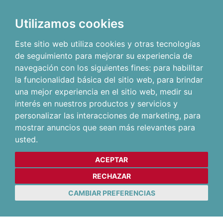
Utilizamos cookies
Este sitio web utiliza cookies y otras tecnologías
de seguimiento para mejorar su experiencia de
navegación con los siguientes fines:
para habilitar
la funcionalidad básica del sitio web
,
para brindar
una mejor experiencia en el sitio web
,
medir su
interés en nuestros productos y servicios y
personalizar las interacciones de marketing
,
para
mostrar anuncios que sean más relevantes para
usted
.
ACEPTAR
RECHAZAR
CAMBIAR PREFERENCIAS