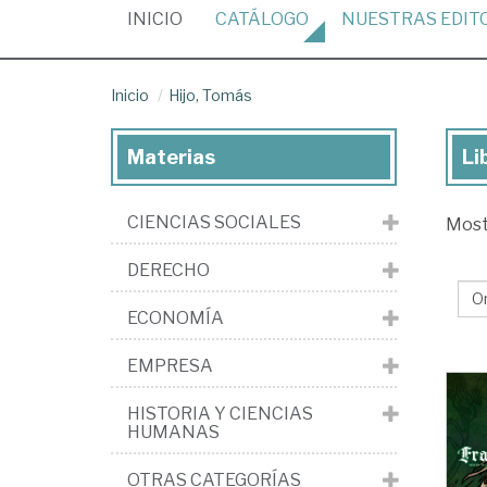
(CURRENT)
INICIO
CATÁLOGO
NUESTRAS
EDIT
Inicio
Hijo, Tomás
Materias
Li
Lib
de
CIENCIAS SOCIALES
Mos
Hij
To
DERECHO
ECONOMÍA
EMPRESA
HISTORIA Y CIENCIAS
HUMANAS
OTRAS CATEGORÍAS