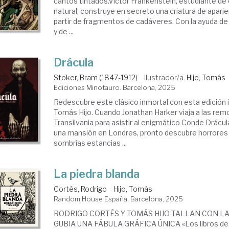
cantos tintados.Víctor Frankenstein, estudiante de q
natural, construye en secreto una criatura de apari
partir de fragmentos de cadáveres. Con la ayuda de
y de ...
Drácula
Stoker, Bram (1847-1912)
Ilustrador/a.
Hijo, Tomás
Ediciones Minotauro. Barcelona, 2025
Redescubre este clásico inmortal con esta edición i
Tomás Hijo. Cuando Jonathan Harker viaja a las remo
Transilvania para asistir al enigmático Conde Drácu
una mansión en Londres, pronto descubre horrores 
sombrías estancias ...
La piedra blanda
Cortés, Rodrigo
Hijo, Tomás
Random House España. Barcelona, 2025
RODRIGO CORTÉS Y TOMÁS HIJO TALLAN CON LA
GUBIA UNA FÁBULA GRÁFICA ÚNICA «Los libros de 