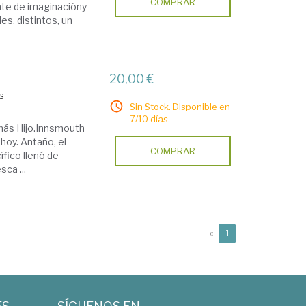
COMPRAR
nte de imaginacióny
es, distintos, un
20,00 €
s
Sin Stock. Disponible en
7/10 días.
omás Hijo.Innsmouth
hoy. Antaño, el
COMPRAR
fico llenó de
sca ...
(current)
«
1