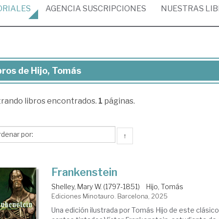
ORIALES
AGENCIA
SUSCRIPCIONES
NUESTRAS
LI
bros de Hijo, Tomás
ros
trando
libros encontrados.
1
páginas.
o,
más
↑
Frankenstein
Shelley, Mary W. (1797-1851)
Hijo, Tomás
Ediciones Minotauro. Barcelona, 2025
Una edición ilustrada por Tomás Hijo de este clásico