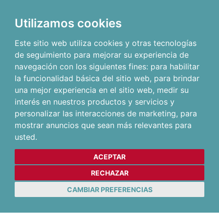
Utilizamos cookies
Este sitio web utiliza cookies y otras tecnologías
de seguimiento para mejorar su experiencia de
navegación con los siguientes fines:
para habilitar
la funcionalidad básica del sitio web
,
para brindar
una mejor experiencia en el sitio web
,
medir su
interés en nuestros productos y servicios y
personalizar las interacciones de marketing
,
para
mostrar anuncios que sean más relevantes para
usted
.
ACEPTAR
RECHAZAR
CAMBIAR PREFERENCIAS