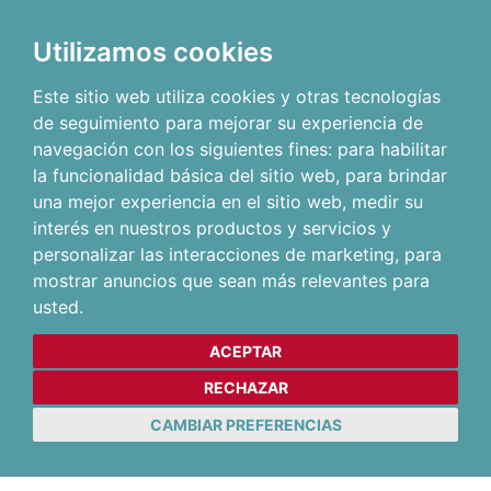
Utilizamos cookies
Este sitio web utiliza cookies y otras tecnologías
de seguimiento para mejorar su experiencia de
navegación con los siguientes fines:
para habilitar
la funcionalidad básica del sitio web
,
para brindar
una mejor experiencia en el sitio web
,
medir su
interés en nuestros productos y servicios y
personalizar las interacciones de marketing
,
para
mostrar anuncios que sean más relevantes para
usted
.
ACEPTAR
RECHAZAR
CAMBIAR PREFERENCIAS