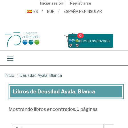
Iniciar sesión
Registrarse
ES
EUR
ESPAÑA PENINSULAR
0
Busqueda avanzada
Toggle navigation
Inicio
Deusdad Ayala, Blanca
Libros de Deusdad Ayala, Blanca
Libros
de
Mostrando
libros encontrados.
1
páginas.
Deusdad
Ayala,