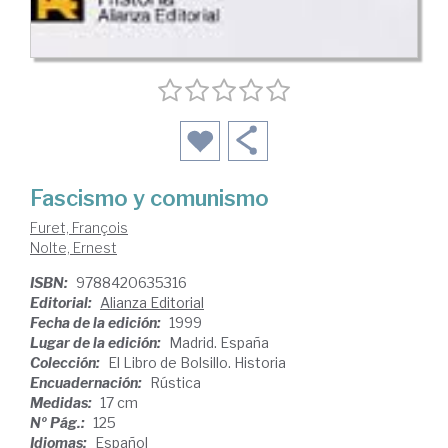
Fascismo y comunismo
Furet, François
Nolte, Ernest
ISBN:
9788420635316
Editorial:
Alianza Editorial
Fecha de la edición:
1999
Lugar de la edición:
Madrid. España
Colección:
El Libro de Bolsillo. Historia
Encuadernación:
Rústica
Medidas:
17 cm
Nº Pág.:
125
Idiomas:
Español