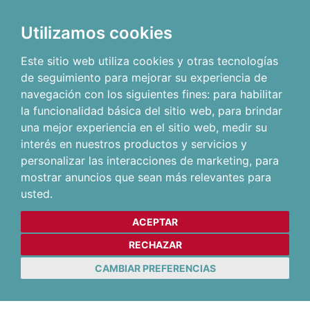
Utilizamos cookies
Este sitio web utiliza cookies y otras tecnologías
de seguimiento para mejorar su experiencia de
navegación con los siguientes fines:
para habilitar
la funcionalidad básica del sitio web
,
para brindar
una mejor experiencia en el sitio web
,
medir su
interés en nuestros productos y servicios y
personalizar las interacciones de marketing
,
para
mostrar anuncios que sean más relevantes para
usted
.
ACEPTAR
RECHAZAR
CAMBIAR PREFERENCIAS