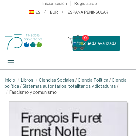
Iniciar sesión
Registrarse
ES
EUR
ESPAÑA PENINSULAR
0
Busqueda avanzada
Toggle navigation
Inicio
Libros
Ciencias Sociales
/
Ciencia Política
/
Ciencia
política
/
Sistemas autoritarios, totalitarios y dictaduras
/
Fascismo y comunismo