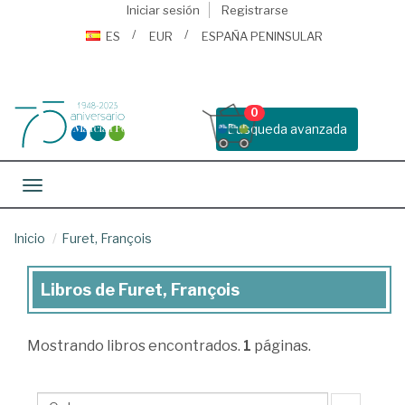
Iniciar sesión
Registrarse
ES
EUR
ESPAÑA PENINSULAR
0
Busqueda avanzada
Toggle navigation
Inicio
Furet, François
Libros de Furet, François
Libros
de
Mostrando
libros encontrados.
1
páginas.
Furet,
François