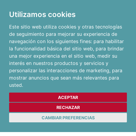
Utilizamos cookies
Este sitio web utiliza cookies y otras tecnologías
de seguimiento para mejorar su experiencia de
navegación con los siguientes fines:
para habilitar
la funcionalidad básica del sitio web
,
para brindar
una mejor experiencia en el sitio web
,
medir su
interés en nuestros productos y servicios y
personalizar las interacciones de marketing
,
para
mostrar anuncios que sean más relevantes para
usted
.
ACEPTAR
RECHAZAR
CAMBIAR PREFERENCIAS