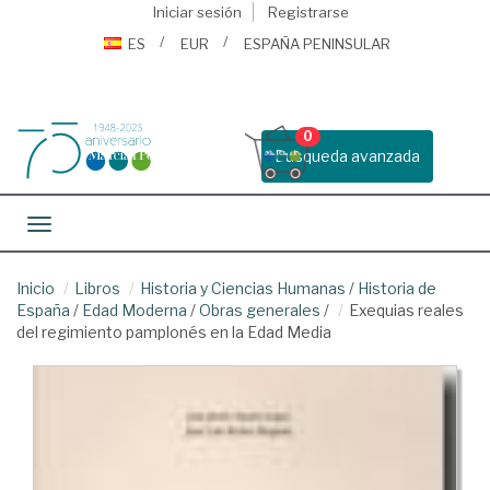
Iniciar sesión
Registrarse
ES
EUR
ESPAÑA PENINSULAR
0
Busqueda avanzada
Toggle navigation
Inicio
Libros
Historia y Ciencias Humanas
/
Historia de
España
/
Edad Moderna
/
Obras generales
/
Exequias reales
del regimiento pamplonés en la Edad Media