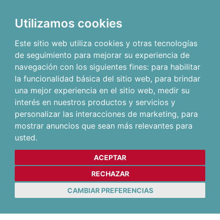
Utilizamos cookies
Este sitio web utiliza cookies y otras tecnologías
de seguimiento para mejorar su experiencia de
navegación con los siguientes fines:
para habilitar
la funcionalidad básica del sitio web
,
para brindar
una mejor experiencia en el sitio web
,
medir su
interés en nuestros productos y servicios y
personalizar las interacciones de marketing
,
para
mostrar anuncios que sean más relevantes para
usted
.
ACEPTAR
RECHAZAR
CAMBIAR PREFERENCIAS