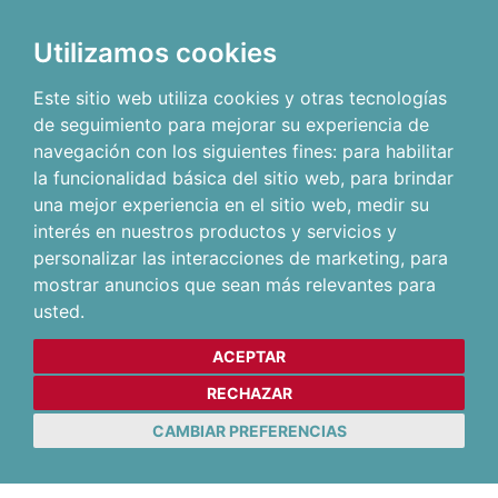
Utilizamos cookies
Este sitio web utiliza cookies y otras tecnologías
de seguimiento para mejorar su experiencia de
navegación con los siguientes fines:
para habilitar
la funcionalidad básica del sitio web
,
para brindar
una mejor experiencia en el sitio web
,
medir su
interés en nuestros productos y servicios y
personalizar las interacciones de marketing
,
para
mostrar anuncios que sean más relevantes para
usted
.
ACEPTAR
RECHAZAR
CAMBIAR PREFERENCIAS