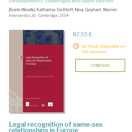
developments, challenges and opportunities
Boele-Woelki, Katharina
;
Dethloff, Nina
;
Gephart, Werner
Intersentia Ltd.. Cambridge, 2014
87,55 €
Sin Stock. Disponible en
5/6 semanas.
COMPRAR
Legal recognition of same-sex
relationships in Europe