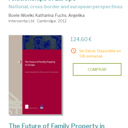
national, cross-border and european perspectives
Boele-Woelki, Katharina
;
Fuchs, Angelika
Intersentia Ltd.. Cambridge, 2012
124,60 €
Sin Stock. Disponible en
5/6 semanas.
COMPRAR
The Future of Family Property in