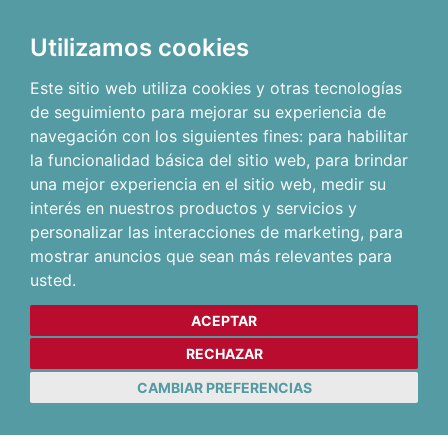
Utilizamos cookies
Este sitio web utiliza cookies y otras tecnologías
de seguimiento para mejorar su experiencia de
navegación con los siguientes fines:
para habilitar
la funcionalidad básica del sitio web
,
para brindar
una mejor experiencia en el sitio web
,
medir su
interés en nuestros productos y servicios y
personalizar las interacciones de marketing
,
para
mostrar anuncios que sean más relevantes para
usted
.
ACEPTAR
RECHAZAR
CAMBIAR PREFERENCIAS