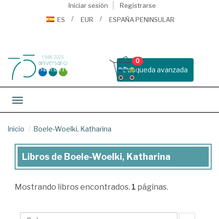
Iniciar sesión
Registrarse
ES
EUR
ESPAÑA PENINSULAR
0
Busqueda avanzada
Toggle navigation
Inicio
Boele-Woelki, Katharina
Libros de Boele-Woelki, Katharina
Libros
de
Mostrando
libros encontrados.
1
páginas.
Boele-
Woelki,