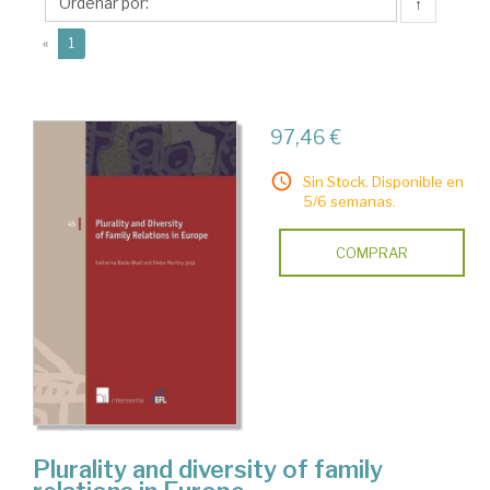
Katharina
↑
(current)
«
1
97,46 €
Sin Stock. Disponible en
5/6 semanas.
COMPRAR
Plurality and diversity of family