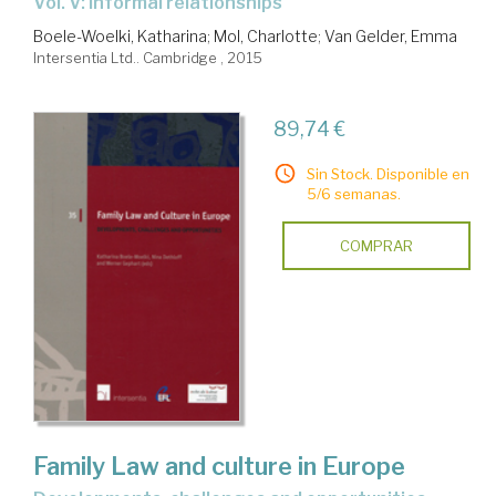
Vol. V: Informal relationships
Boele-Woelki, Katharina
;
Mol, Charlotte
;
Van Gelder, Emma
Intersentia Ltd.. Cambridge , 2015
89,74 €
Sin Stock. Disponible en
5/6 semanas.
COMPRAR
Family Law and culture in Europe