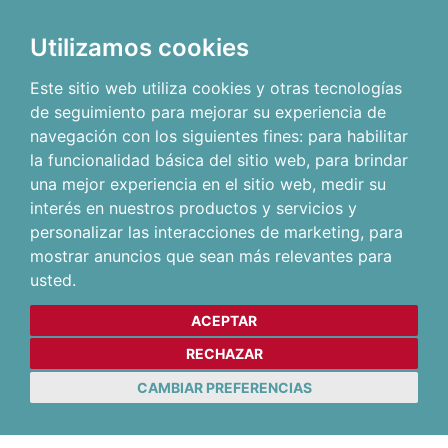
Utilizamos cookies
Este sitio web utiliza cookies y otras tecnologías
de seguimiento para mejorar su experiencia de
navegación con los siguientes fines:
para habilitar
la funcionalidad básica del sitio web
,
para brindar
una mejor experiencia en el sitio web
,
medir su
interés en nuestros productos y servicios y
personalizar las interacciones de marketing
,
para
mostrar anuncios que sean más relevantes para
usted
.
ACEPTAR
RECHAZAR
CAMBIAR PREFERENCIAS