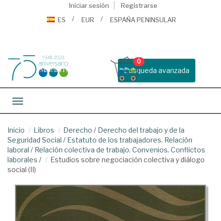
Iniciar sesión
Registrarse
ES
EUR
ESPAÑA PENINSULAR
0
Busqueda avanzada
Toggle navigation
Inicio
Libros
Derecho
/
Derecho del trabajo y de la
Seguridad Social
/
Estatuto de los trabajadores. Relación
laboral
/
Relación colectiva de trabajo. Convenios. Conflictos
laborales
/
Estudios sobre negociación colectiva y diálogo
social (II)