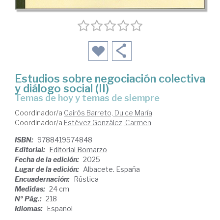
Estudios sobre negociación colectiva
y diálogo social (II)
Temas de hoy y temas de siempre
Coordinador/a
Cairós Barreto, Dulce María
Coordinador/a
Estévez González, Carmen
ISBN:
9788419574848
Editorial:
Editorial Bomarzo
Fecha de la edición:
2025
Lugar de la edición:
Albacete. España
Encuadernación:
Rústica
Medidas:
24 cm
Nº Pág.:
218
Idiomas:
Español