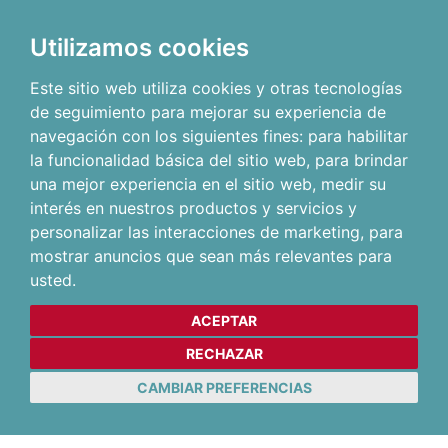
Utilizamos cookies
Este sitio web utiliza cookies y otras tecnologías
de seguimiento para mejorar su experiencia de
navegación con los siguientes fines:
para habilitar
la funcionalidad básica del sitio web
,
para brindar
una mejor experiencia en el sitio web
,
medir su
interés en nuestros productos y servicios y
personalizar las interacciones de marketing
,
para
mostrar anuncios que sean más relevantes para
usted
.
ACEPTAR
RECHAZAR
CAMBIAR PREFERENCIAS