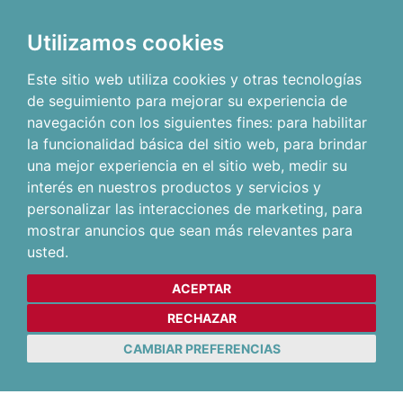
Utilizamos cookies
Este sitio web utiliza cookies y otras tecnologías
de seguimiento para mejorar su experiencia de
navegación con los siguientes fines:
para habilitar
la funcionalidad básica del sitio web
,
para brindar
una mejor experiencia en el sitio web
,
medir su
interés en nuestros productos y servicios y
personalizar las interacciones de marketing
,
para
mostrar anuncios que sean más relevantes para
usted
.
ACEPTAR
RECHAZAR
CAMBIAR PREFERENCIAS