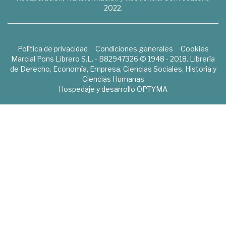
2022.
Política de privacidad
Condiciones generales
Cookies
Marcial Pons Librero S.L. - B82947326 © 1948 - 2018. Librería
de Derecho, Economía, Empresa, Ciencias Sociales, Historia y
Ciencias Humanas
Hospedaje y desarrollo
OPTYMA