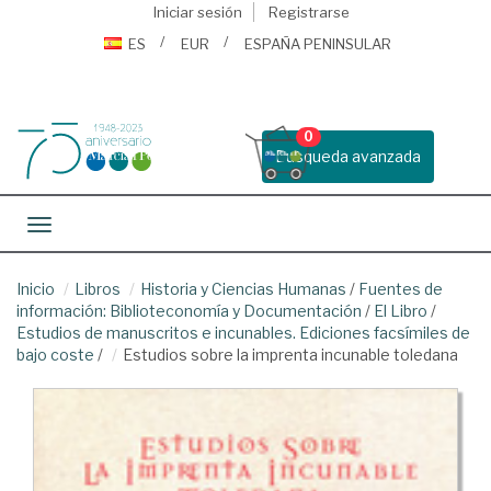
Iniciar sesión
Registrarse
ES
EUR
ESPAÑA PENINSULAR
0
Busqueda avanzada
Toggle navigation
Inicio
Libros
Historia y Ciencias Humanas
/
Fuentes de
información: Biblioteconomía y Documentación
/
El Libro
/
Estudios de manuscritos e incunables. Ediciones facsímiles de
bajo coste
/
Estudios sobre la imprenta incunable toledana