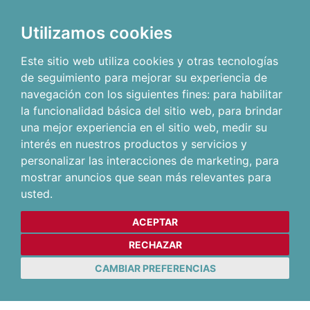
Utilizamos cookies
Este sitio web utiliza cookies y otras tecnologías
de seguimiento para mejorar su experiencia de
navegación con los siguientes fines:
para habilitar
la funcionalidad básica del sitio web
,
para brindar
una mejor experiencia en el sitio web
,
medir su
interés en nuestros productos y servicios y
personalizar las interacciones de marketing
,
para
mostrar anuncios que sean más relevantes para
usted
.
ACEPTAR
RECHAZAR
CAMBIAR PREFERENCIAS