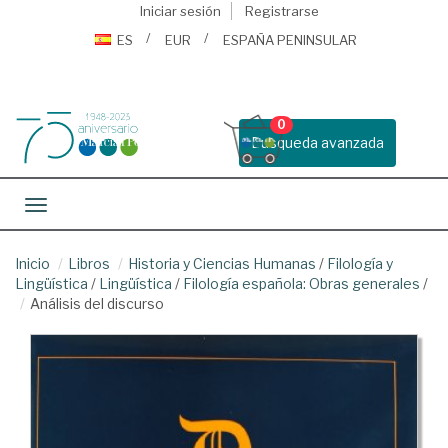
Iniciar sesión
Registrarse
ES
EUR
ESPAÑA PENINSULAR
0
Busqueda avanzada
Toggle navigation
Inicio
Libros
Historia y Ciencias Humanas
/
Filología y
Lingüística
/
Lingüística
/
Filología española: Obras generales
/
Análisis del discurso