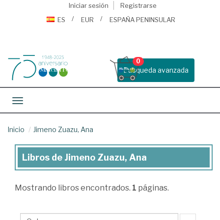
Iniciar sesión
Registrarse
ES
EUR
ESPAÑA PENINSULAR
0
Busqueda avanzada
Toggle navigation
Inicio
Jimeno Zuazu, Ana
Libros de Jimeno Zuazu, Ana
Libros
de
Mostrando
libros encontrados.
1
páginas.
Jimeno
Zuazu,