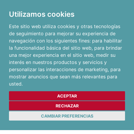
Utilizamos cookies
Este sitio web utiliza cookies y otras tecnologías
de seguimiento para mejorar su experiencia de
navegación con los siguientes fines:
para habilitar
la funcionalidad básica del sitio web
,
para brindar
una mejor experiencia en el sitio web
,
medir su
interés en nuestros productos y servicios y
personalizar las interacciones de marketing
,
para
mostrar anuncios que sean más relevantes para
usted
.
ACEPTAR
RECHAZAR
CAMBIAR PREFERENCIAS