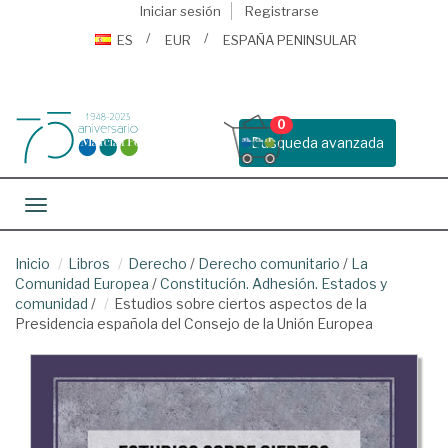
Iniciar sesión
Registrarse
ES
EUR
ESPAÑA PENINSULAR
0
Busqueda avanzada
Toggle navigation
Inicio
Libros
Derecho
/
Derecho comunitario
/
La
Comunidad Europea
/
Constitución. Adhesión. Estados y
comunidad
/
Estudios sobre ciertos aspectos de la
Presidencia española del Consejo de la Unión Europea