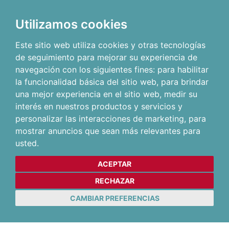
Utilizamos cookies
Este sitio web utiliza cookies y otras tecnologías
de seguimiento para mejorar su experiencia de
navegación con los siguientes fines:
para habilitar
la funcionalidad básica del sitio web
,
para brindar
una mejor experiencia en el sitio web
,
medir su
interés en nuestros productos y servicios y
personalizar las interacciones de marketing
,
para
mostrar anuncios que sean más relevantes para
usted
.
ACEPTAR
RECHAZAR
CAMBIAR PREFERENCIAS