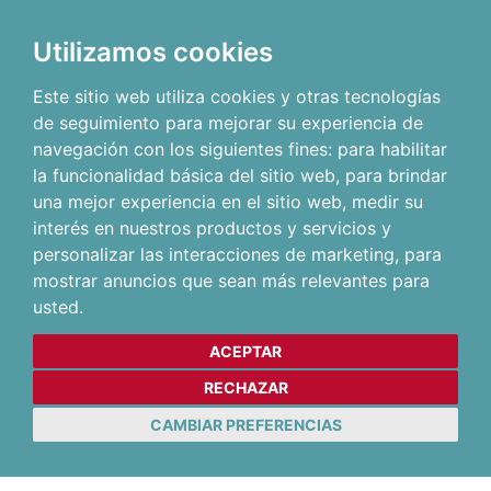
Utilizamos cookies
Este sitio web utiliza cookies y otras tecnologías
de seguimiento para mejorar su experiencia de
navegación con los siguientes fines:
para habilitar
la funcionalidad básica del sitio web
,
para brindar
una mejor experiencia en el sitio web
,
medir su
interés en nuestros productos y servicios y
personalizar las interacciones de marketing
,
para
mostrar anuncios que sean más relevantes para
usted
.
ACEPTAR
RECHAZAR
CAMBIAR PREFERENCIAS