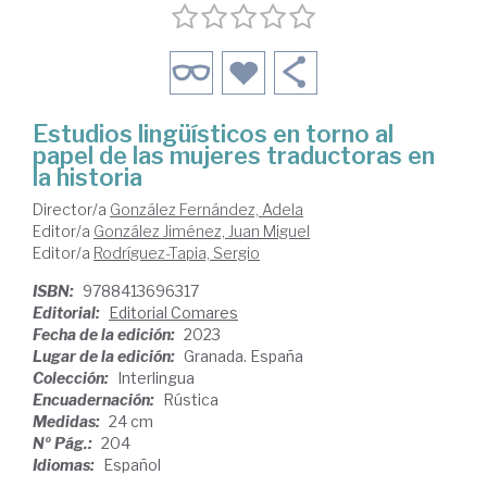
Estudios lingüísticos en torno al
papel de las mujeres traductoras en
la historia
Director/a
González Fernández, Adela
Editor/a
González Jiménez, Juan Miguel
Editor/a
Rodríguez-Tapia, Sergio
ISBN:
9788413696317
Editorial:
Editorial Comares
Fecha de la edición:
2023
Lugar de la edición:
Granada. España
Colección:
Interlingua
Encuadernación:
Rústica
Medidas:
24 cm
Nº Pág.:
204
Idiomas:
Español