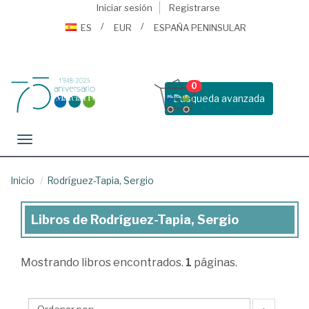
Iniciar sesión
Registrarse
ES
EUR
ESPAÑA PENINSULAR
0
Busqueda avanzada
Toggle navigation
Inicio
Rodríguez-Tapia, Sergio
Libros de Rodríguez-Tapia, Sergio
Libros
de
Mostrando
libros encontrados.
1
páginas.
Rodríguez-
Tapia,