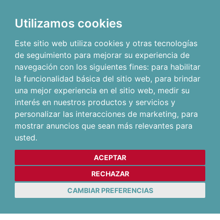
Utilizamos cookies
Este sitio web utiliza cookies y otras tecnologías
de seguimiento para mejorar su experiencia de
navegación con los siguientes fines:
para habilitar
la funcionalidad básica del sitio web
,
para brindar
una mejor experiencia en el sitio web
,
medir su
interés en nuestros productos y servicios y
personalizar las interacciones de marketing
,
para
mostrar anuncios que sean más relevantes para
usted
.
ACEPTAR
RECHAZAR
CAMBIAR PREFERENCIAS