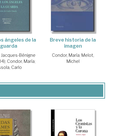
os ángeles de la
Breve historia de la
guarda
imagen
 Jacques-Bénigne
Condor, María
;
Melot,
04)
;
Condor, María
;
Michel
sola, Carlo