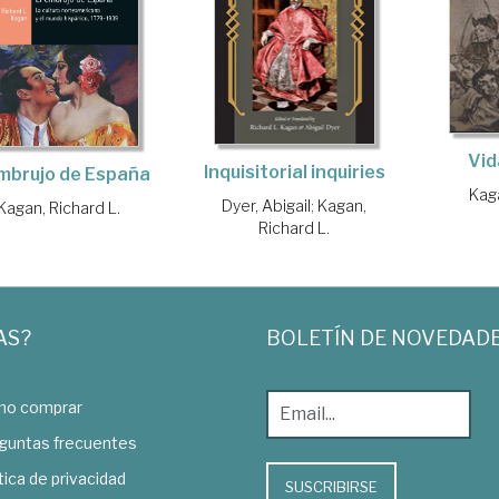
Vid
Inquisitorial inquiries
embrujo de España
Kaga
Dyer, Abigail
;
Kagan,
Kagan, Richard L.
Richard L.
AS?
BOLETÍN DE NOVEDAD
o comprar
guntas frecuentes
tica de privacidad
SUSCRIBIRSE