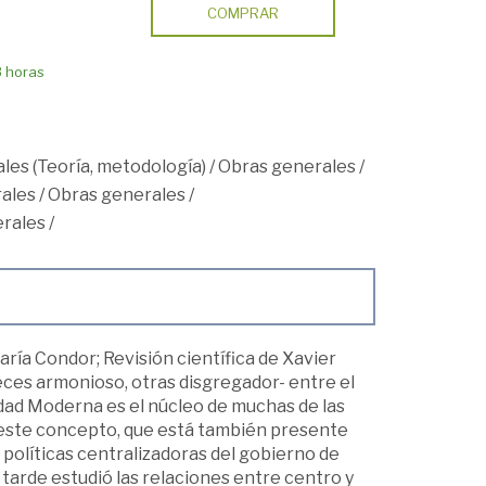
COMPRAR
8 horas
les (Teoría, metodología)
/
Obras generales
/
ales
/
Obras generales
/
rales
/
aría Condor; Revisión científica de Xavier
veces armonioso, otras disgregador- entre el
 Edad Moderna es el núcleo de muchas de las
re este concepto, que está también presente
a políticas centralizadoras del gobierno de
tarde estudió las relaciones entre centro y