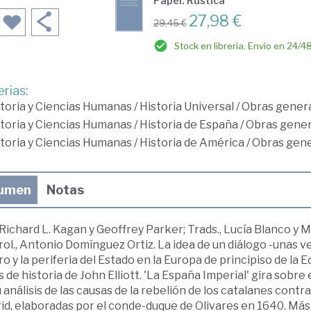
Papel: Rústica
27,98 €
29,45 €
Stock en librería. Envío en 24/4
rias:
toria y Ciencias Humanas
/
Historia Universal
/
Obras genera
toria y Ciencias Humanas
/
Historia de España
/
Obras gener
toria y Ciencias Humanas
/
Historia de América
/
Obras gene
umen
Notas
 Richard L. Kagan y Geoffrey Parker; Trads., Lucía Blanco y M
Prol., Antonio Domínguez Ortiz. La idea de un diálogo -unas 
o y la periferia del Estado en la Europa de principiso de la
 de historia de John Elliott. 'La España Imperial' gira sob
 análisis de las causas de la rebelión de los catalanes contr
d, elaboradas por el conde-duque de Olivares en 1640. Más 