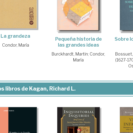
La grandeza
Pequeña historia de
Sobre l
las grandes ideas
Condor, María
Burckhardt, Martin
;
Condor,
Bossuet,
María
(1627-17
Os
s libros de Kagan, Richard L.