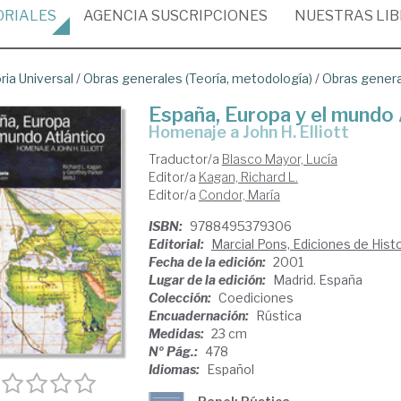
ORIALES
AGENCIA
SUSCRIPCIONES
NUESTRAS
LI
ria Universal
/
Obras generales (Teoría, metodología)
/
Obras gener
España, Europa y el mundo 
Homenaje a John H. Elliott
Traductor/a
Blasco Mayor, Lucía
Editor/a
Kagan, Richard L.
Editor/a
Condor, María
ISBN:
9788495379306
Editorial:
Marcial Pons, Ediciones de Histo
Fecha de la edición:
2001
Lugar de la edición:
Madrid. España
Colección:
Coediciones
Encuadernación:
Rústica
Medidas:
23 cm
Nº Pág.:
478
Idiomas:
Español