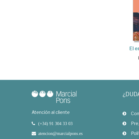
El 
¿DUD
Atención al cliente
Com
Pre
(+34) 91 304 33 03
Polí
atencion@marcialpons.es