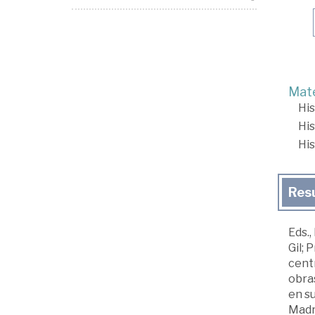
Mate
His
His
His
Res
Eds.,
Gil; 
centr
obras
en su
Madri