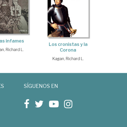
as infames
Los cronistas y la
n, Richard L.
Corona
Kagan, Richard L.
ES
SÍGUENOS EN