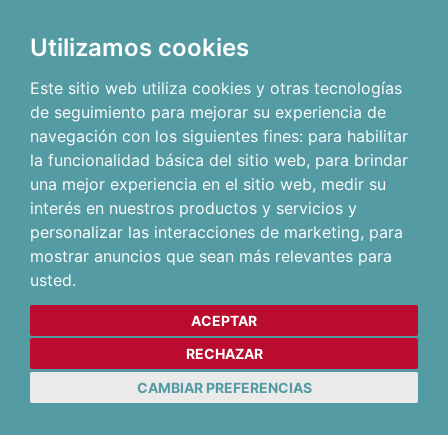
Utilizamos cookies
Este sitio web utiliza cookies y otras tecnologías
de seguimiento para mejorar su experiencia de
navegación con los siguientes fines:
para habilitar
la funcionalidad básica del sitio web
,
para brindar
una mejor experiencia en el sitio web
,
medir su
interés en nuestros productos y servicios y
personalizar las interacciones de marketing
,
para
mostrar anuncios que sean más relevantes para
usted
.
ACEPTAR
RECHAZAR
CAMBIAR PREFERENCIAS