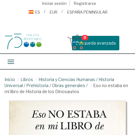
Iniciar sesión
Registrarse
ES
EUR
ESPAÑA PENINSULAR
0
Busqueda avanzada
Toggle navigation
Inicio
Libros
Historia y Ciencias Humanas
/
Historia
Universal
/
Prehistoria
/
Obras generales
/
Eso no estaba en
mi libro de Historia de los Dinosaurios