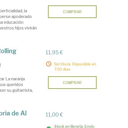
erficialidad, la
COMPRAR
 haberse apoderado
una educación
estros hijos vivirán
olling
11,95 €
Sin Stock. Disponible en
l
7/10 días.
ar La naranja
COMPRAR
sus queridos
er su guitarrista,
oria de Al
11,00 €
Stock en librería. Envío