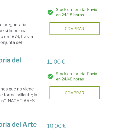
Stock en librería. Envío
en 24/48 horas
se preguntaría
COMPRAR
ue si hubo una
o de 1873, tras la
njunta del ...
oria del
11,00 €
Stock en librería. Envío
en 24/48 horas
ones que no viene
COMPRAR
e forma brillante; la
cios". NACHO ARES.
oria del Arte
10,00 €