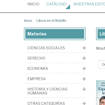
(CURRENT)
INICIO
CATÁLOGO
NUESTRAS
EDIT
Inicio
Libros en el Bolsillo
Materias
Li
Lib
de
CIENCIAS SOCIALES
Mos
la
edi
DERECHO
Lib
ECONOMÍA
en
el
EMPRESA
Bol
HISTORIA Y CIENCIAS
HUMANAS
OTRAS CATEGORÍAS