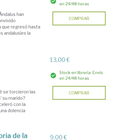
en 24/48 horas
 Ándalus han
COMPRAR
onvivido
fa que regresó hasta
s andalusíes la
13,00 €
Stock en librería. Envío
en 24/48 horas
 se torcieron las
COMPRAR
' su marido?
eleró con la
una dolencia
ria de la
9,00 €