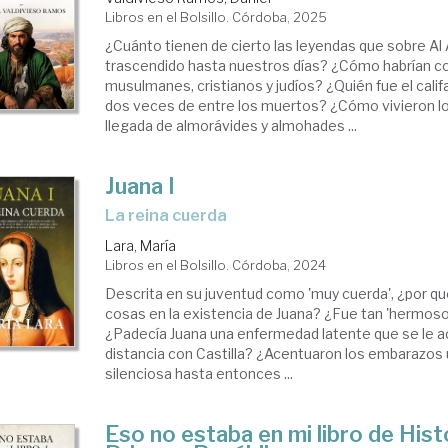
Libros en el Bolsillo. Córdoba, 2025
¿Cuánto tienen de cierto las leyendas que sobre Al
trascendido hasta nuestros días? ¿Cómo habrían c
musulmanes, cristianos y judíos? ¿Quién fue el cali
dos veces de entre los muertos? ¿Cómo vivieron lo
llegada de almorávides y almohades ...
Juana I
la reina cuerda
Lara, María
Libros en el Bolsillo. Córdoba, 2024
Descrita en su juventud como 'muy cuerda', ¿por qué
cosas en la existencia de Juana? ¿Fue tan 'hermoso
¿Padecía Juana una enfermedad latente que se le ac
distancia con Castilla? ¿Acentuaron los embarazos 
silenciosa hasta entonces ...
Eso no estaba en mi libro de Histo