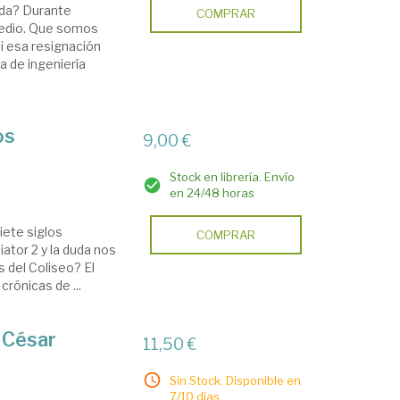
da? Durante
COMPRAR
medio. Que somos
si esa resignación
a de ingeniería
os
9,00 €
Stock en librería. Envío
en 24/48 horas
iete siglos
COMPRAR
ator 2 y la duda nos
 del Coliseo? El
rónicas de ...
o César
11,50 €
Sin Stock. Disponible en
7/10 días.