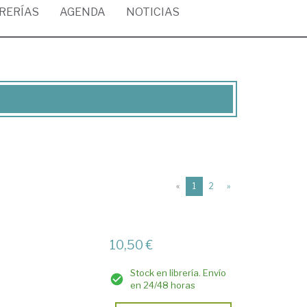
BRERÍAS
AGENDA
NOTICIAS
(current)
«
1
2
»
10,50 €
Stock en librería. Envío
en 24/48 horas