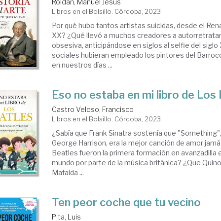
Roldán, Manuel Jesús
Libros en el Bolsillo. Córdoba, 2023
Por qué hubo tantos artistas suicidas, desde el Ren
XX? ¿Qué llevó a muchos creadores a autorretrata
obsesiva, anticipándose en siglos al selfie del sigl
sociales hubieran empleado los pintores del Barroco
en nuestros días ...
Eso no estaba en mi libro de Los
Castro Veloso, Francisco
Libros en el Bolsillo. Córdoba, 2023
¿Sabía que Frank Sinatra sostenía que "Something
George Harrison, era la mejor canción de amor jamá
Beatles fueron la primera formación en avanzadilla e
mundo por parte de la música británica? ¿Que Quino
Mafalda ...
Ten peor coche que tu vecino
Pita, Luis