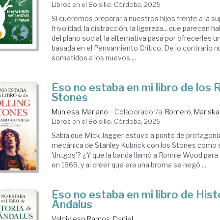
Libros en el Bolsillo. Córdoba, 2025
Si queremos preparar a nuestros hijos frente a la sup
frivolidad, la distracción, la ligereza... que parecen
del plano social, la alternativa pasa por ofrecerles 
basada en el Pensamiento Crítico. De lo contrario nu
sometidos a los nuevos ...
Eso no estaba en mi libro de los R
Stones
Muniesa, Mariano
Colaborador/a.
Romero, Mariska
Libros en el Bolsillo. Córdoba, 2025
Sabía que Mick Jagger estuvo a punto de protagoniz
mecánica de Stanley Kubrick con los Stones como 
'drugos'? ¿Y que la banda llamó a Ronnie Wood para s
en 1969, y al creer que era una broma se negó ...
Eso no estaba en mi libro de Hist
Ándalus
Valdivieso Ramos, Daniel