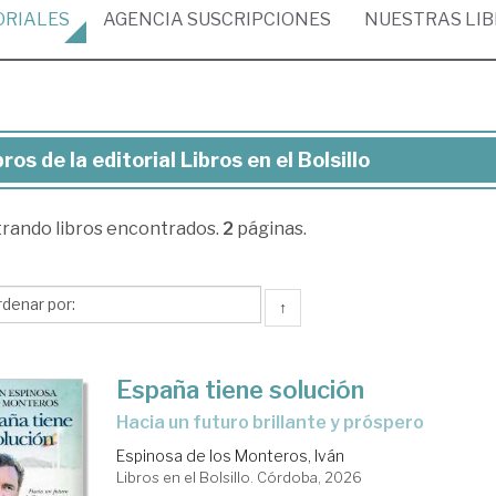
ORIALES
AGENCIA
SUSCRIPCIONES
NUESTRAS
LI
bros de la editorial Libros en el Bolsillo
ros
trando
libros encontrados.
2
páginas.
torial
ros
↑
España tiene solución
sillo
Hacia un futuro brillante y próspero
Espinosa de los Monteros, Iván
Libros en el Bolsillo. Córdoba, 2026