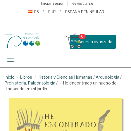
Iniciar sesión
Registrarse
ES
EUR
ESPAÑA PENINSULAR
0
Busqueda avanzada
Toggle navigation
Inicio
Libros
Historia y Ciencias Humanas
/
Arqueología
/
Prehistoria. Paleontología
/
He encontrado un hueso de
dinosaurio en mi jardín