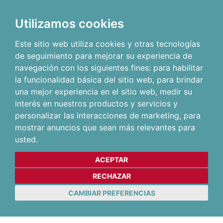
Utilizamos cookies
Este sitio web utiliza cookies y otras tecnologías
de seguimiento para mejorar su experiencia de
navegación con los siguientes fines:
para habilitar
la funcionalidad básica del sitio web
,
para brindar
una mejor experiencia en el sitio web
,
medir su
interés en nuestros productos y servicios y
personalizar las interacciones de marketing
,
para
mostrar anuncios que sean más relevantes para
usted
.
ACEPTAR
RECHAZAR
CAMBIAR PREFERENCIAS