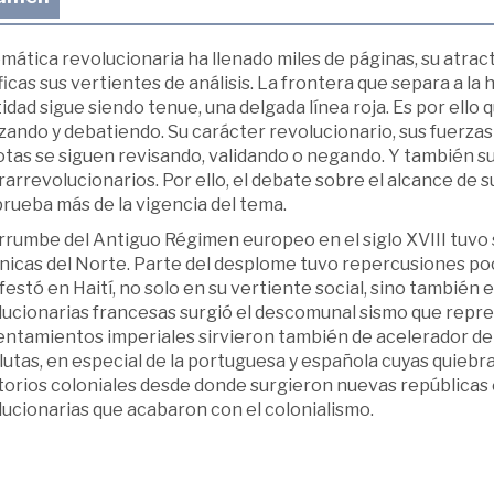
mática revolucionaria ha llenado miles de páginas, su atrac
ficas sus vertientes de análisis. La frontera que separa a la his
idad sigue siendo tenue, una delgada línea roja. Es por ello
zando y debatiendo. Su carácter revolucionario, sus fuerzas 
tas se siguen revisando, validando o negando. Y también su
arrevolucionarios. Por ello, el debate sobre el alcance de s
rueba más de la vigencia del tema.
rrumbe del Antiguo Régimen europeo en el siglo XVIII tuvo s
ánicas del Norte. Parte del desplome tuvo repercusiones po
estó en Haití, no solo en su vertiente social, sino también e
lucionarias francesas surgió el descomunal sismo que repre
entamientos imperiales sirvieron también de acelerador de
utas, en especial de la portuguesa y española cuyas quiebra
itorios coloniales desde donde surgieron nuevas repúblicas
ucionarias que acabaron con el colonialismo.