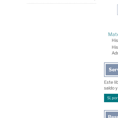
Mate
His
His
Adm
Ser
Este li
saldo y
Sí, po
Res