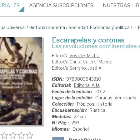
ORIALES
AGENCIA
SUSCRIPCIONES
NUESTRAS
LI
ria Universal
/
Historia moderna
/
Sociedad. Economía y política
/
Escarapelas y coronas
las revoluciones continentales
Editor/a
Vovelle, Michel
Editor/a
Chust Calero, Manuel
Editor/a
Serrano, José A.
ISBN:
9789803543310
Editorial:
Editorial Alfa
Fecha de la edición:
2012
Lugar de la edición:
Caracas. Venezuela
Colección:
Trópicos. Historia
Encuadernación:
Rústica
Medidas:
22 cm
Nº Pág.:
293
Idiomas:
Español