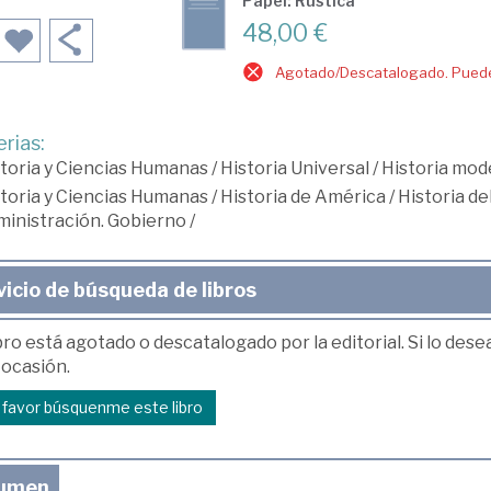
Papel: Rústica
48,00 €
Agotado/Descatalogado. Puede 
rias:
toria y Ciencias Humanas
/
Historia Universal
/
Historia mod
toria y Ciencias Humanas
/
Historia de América
/
Historia d
inistración. Gobierno
/
vicio de búsqueda de libros
bro está agotado o descatalogado por la editorial. Si lo des
 ocasión.
r favor búsquenme este libro
umen