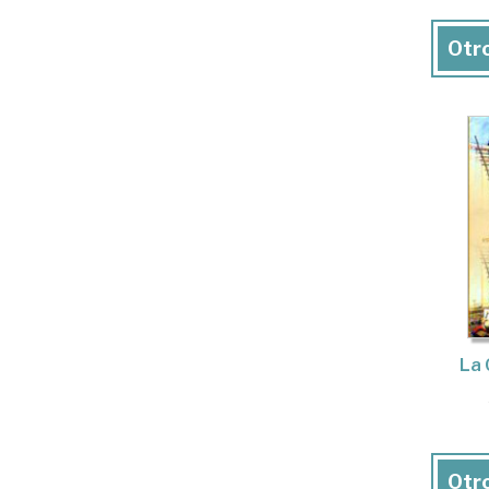
Otro
La 
Otro