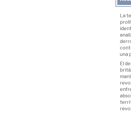
La te
prolí
ident
anali
derro
contr
una p
El de
brit
manif
revo
enfr
absol
terr
revol