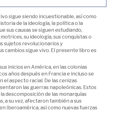
tivo sigue siendo incuestionable, así como
toria de la ideología, la política o la
 que sus causas se siguen estudiando,
motrices, su ideología, sus conquistas o
s sujetos revolucionarios y
us cambios sigue vivo. El presente libro es
us inicios en América, en las colonias
cos años después en Francia e incluso se
n el aspecto racial. De las cenizas
sentaron las guerras napoleónicas. Estos
 la descomposición de las monarquías
s, a su vez, afectaron también a sus
 en Iberoamérica, así como nuevas fuerzas