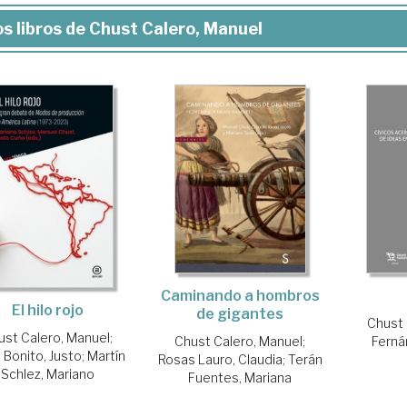
s libros de Chust Calero, Manuel
Caminando a hombros
El hilo rojo
de gigantes
Chust 
ust Calero, Manuel
;
Ferná
Chust Calero, Manuel
;
 Bonito, Justo
;
Martín
Rosas Lauro, Claudia
;
Terán
Schlez, Mariano
Fuentes, Mariana