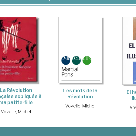
La Révolution
Les mots de la
El 
nçaise expliquée à
Révolution
I
ma patite-fille
Vovelle, Michel
Vov
Vovelle, Michel