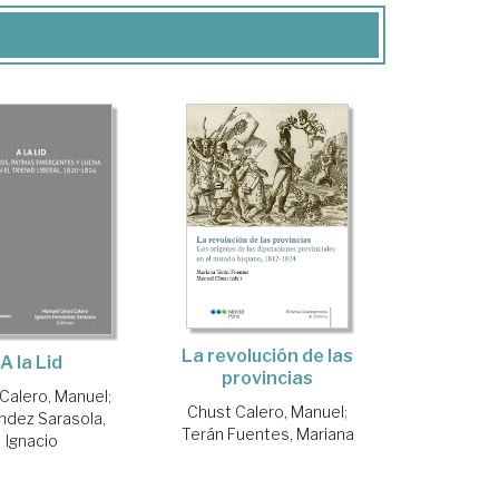
La revolución de las
A la Lid
provincias
Calero, Manuel
;
Chust Calero, Manuel
;
ndez Sarasola,
Terán Fuentes, Mariana
Ignacio