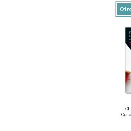
Otro
Ch
Cuño