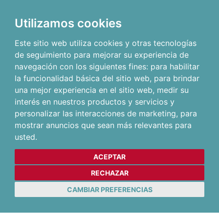
Utilizamos cookies
Este sitio web utiliza cookies y otras tecnologías
de seguimiento para mejorar su experiencia de
navegación con los siguientes fines:
para habilitar
la funcionalidad básica del sitio web
,
para brindar
una mejor experiencia en el sitio web
,
medir su
interés en nuestros productos y servicios y
personalizar las interacciones de marketing
,
para
mostrar anuncios que sean más relevantes para
usted
.
ACEPTAR
RECHAZAR
CAMBIAR PREFERENCIAS