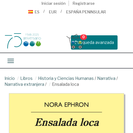
Iniciar sesión
Registrarse
ES
EUR
ESPAÑA PENINSULAR
0
Busqueda avanzada
Toggle navigation
Inicio
Libros
Historia y Ciencias Humanas
/
Narrativa
/
Narrativa extranjera
/
Ensalada loca