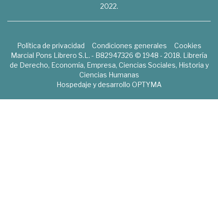
2022.
Política de privacidad
Condiciones generales
Cookies
Marcial Pons Librero S.L. - B82947326 © 1948 - 2018. Librería
de Derecho, Economía, Empresa, Ciencias Sociales, Historia y
Ciencias Humanas
Hospedaje y desarrollo
OPTYMA