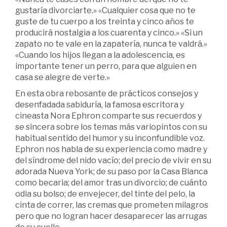
gustaría divorciarte.» «Cualquier cosa que no te
guste de tu cuerpo a los treinta y cinco años te
producirá nostalgia a los cuarenta y cinco.» «Si un
zapato no te vale en la zapatería, nunca te valdrá.»
«Cuando los hijos llegan a la adolescencia, es
importante tener un perro, para que alguien en
casa se alegre de verte.»
En esta obra rebosante de prácticos consejos y
desenfadada sabiduría, la famosa escritora y
cineasta Nora Ephron comparte sus recuerdos y
se sincera sobre los temas más variopintos con su
habitual sentido del humor y su inconfundible voz.
Ephron nos habla de su experiencia como madre y
del síndrome del nido vacío; del precio de vivir en su
adorada Nueva York; de su paso por la Casa Blanca
como becaria; del amor tras un divorcio; de cuánto
odia su bolso; de envejecer, del tinte del pelo, la
cinta de correr, las cremas que prometen milagros
pero que no logran hacer desaparecer las arrugas