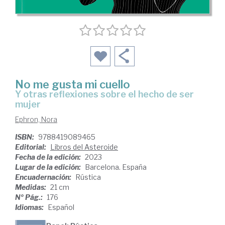
No me gusta mi cuello
y otras reflexiones sobre el hecho de ser
mujer
Ephron, Nora
ISBN:
9788419089465
Editorial:
Libros del Asteroide
Fecha de la edición:
2023
Lugar de la edición:
Barcelona. España
Encuadernación:
Rústica
Medidas:
21 cm
Nº Pág.:
176
Idiomas:
Español