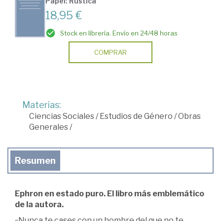
Papel: Rústica
18,95 €
Stock en librería. Envío en 24/48 horas
COMPRAR
Materias:
Ciencias Sociales
/
Estudios de Género
/
Obras
Generales
/
Resumen
Ephron en estado puro. El libro más emblemático
de la autora.
«Nunca te cases con un hombre del que no te