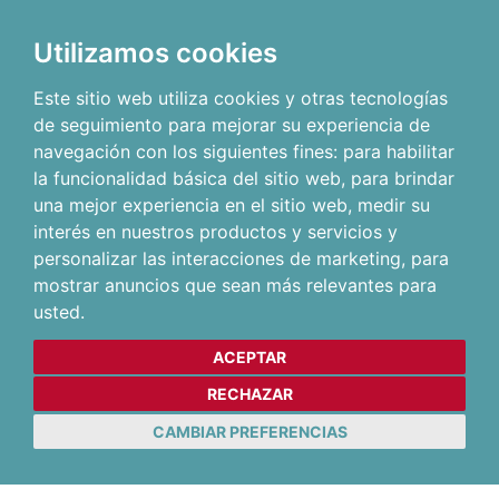
Utilizamos cookies
Este sitio web utiliza cookies y otras tecnologías
de seguimiento para mejorar su experiencia de
navegación con los siguientes fines:
para habilitar
la funcionalidad básica del sitio web
,
para brindar
una mejor experiencia en el sitio web
,
medir su
interés en nuestros productos y servicios y
personalizar las interacciones de marketing
,
para
mostrar anuncios que sean más relevantes para
usted
.
ACEPTAR
RECHAZAR
CAMBIAR PREFERENCIAS