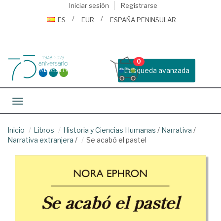
Iniciar sesión
Registrarse
ES
EUR
ESPAÑA PENINSULAR
0
Busqueda avanzada
Toggle navigation
Inicio
Libros
Historia y Ciencias Humanas
/
Narrativa
/
Narrativa extranjera
/
Se acabó el pastel