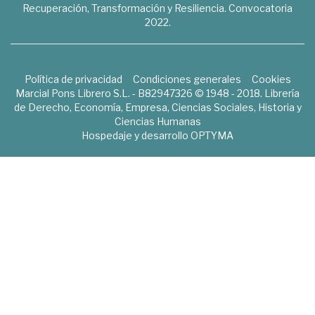
Recuperación, Transformación y Resiliencia. Convocatoria
2022.
Política de privacidad
Condiciones generales
Cookies
Marcial Pons Librero S.L. - B82947326 © 1948 - 2018. Librería
de Derecho, Economía, Empresa, Ciencias Sociales, Historia y
Ciencias Humanas
Hospedaje y desarrollo
OPTYMA