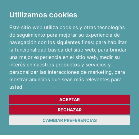
Utilizamos cookies
Este sitio web utiliza cookies y otras tecnologías
de seguimiento para mejorar su experiencia de
navegación con los siguientes fines:
para habilitar
la funcionalidad básica del sitio web
,
para brindar
una mejor experiencia en el sitio web
,
medir su
interés en nuestros productos y servicios y
personalizar las interacciones de marketing
,
para
mostrar anuncios que sean más relevantes para
usted
.
ACEPTAR
RECHAZAR
CAMBIAR PREFERENCIAS