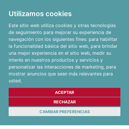
Utilizamos cookies
Este sitio web utiliza cookies y otras tecnologías
de seguimiento para mejorar su experiencia de
navegación con los siguientes fines:
para habilitar
la funcionalidad básica del sitio web
,
para brindar
una mejor experiencia en el sitio web
,
medir su
interés en nuestros productos y servicios y
personalizar las interacciones de marketing
,
para
mostrar anuncios que sean más relevantes para
usted
.
ACEPTAR
RECHAZAR
CAMBIAR PREFERENCIAS