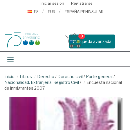
Iniciar sesión
Registrarse
ES
EUR
ESPAÑA PENINSULAR
0
Busqueda avanzada
Toggle navigation
Inicio
Libros
Derecho
/
Derecho civil
/
Parte general
/
Nacionalidad. Extranjería. Registro Civil
/
Encuesta nacional
de inmigrantes 2007