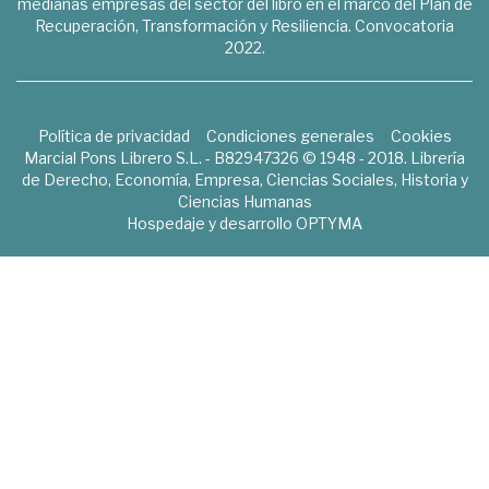
medianas empresas del sector del libro en el marco del Plan de
Recuperación, Transformación y Resiliencia. Convocatoria
2022.
Política de privacidad
Condiciones generales
Cookies
Marcial Pons Librero S.L. - B82947326 © 1948 - 2018. Librería
de Derecho, Economía, Empresa, Ciencias Sociales, Historia y
Ciencias Humanas
Hospedaje y desarrollo
OPTYMA