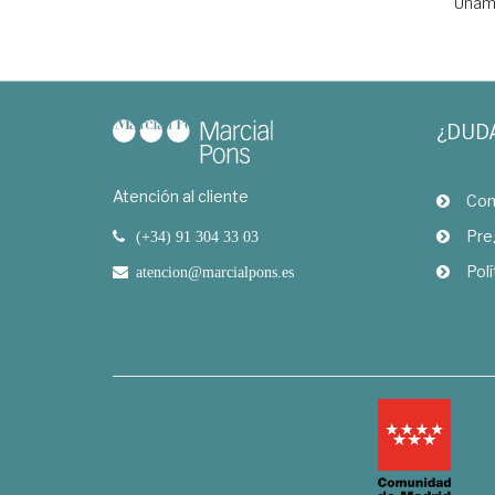
Unamu
¿DUD
Atención al cliente
Com
Pre
(+34) 91 304 33 03
Polí
atencion@marcialpons.es