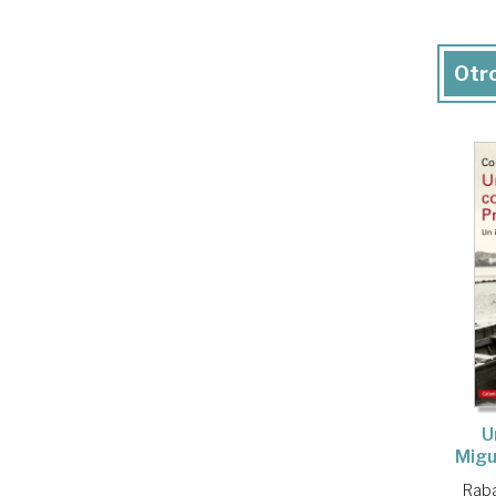
Otro
U
Migu
Raba