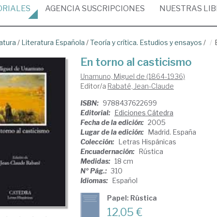
ORIALES
AGENCIA
SUSCRIPCIONES
NUESTRAS
LI
atura
/
Literatura Española
/
Teoría y crítica. Estudios y ensayos
/
En torno al casticismo
Unamuno, Miguel de (1864-1936)
Editor/a
Rabaté, Jean-Claude
ISBN:
9788437622699
Editorial:
Ediciones Cátedra
Fecha de la edición:
2005
Lugar de la edición:
Madrid. España
Colección:
Letras Hispánicas
Encuadernación:
Rústica
Medidas:
18 cm
Nº Pág.:
310
Idiomas:
Español
Papel: Rústica
12,05 €