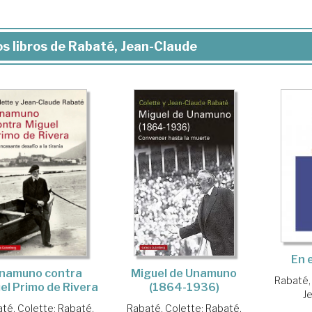
s libros de Rabaté, Jean-Claude
En e
Miguel de Unamuno
namuno contra
Rabaté,
(1864-1936)
el Primo de Rivera
J
Rabaté, Colette
;
Rabaté,
té, Colette
;
Rabaté,