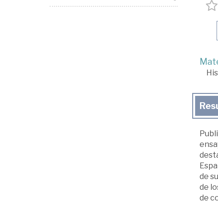
Mate
His
Res
Publi
ensay
desta
Españ
de su
de lo
de co