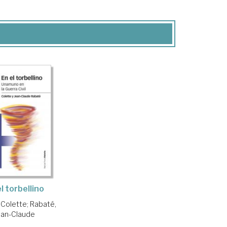
l torbellino
 Colette
;
Rabaté,
ean-Claude