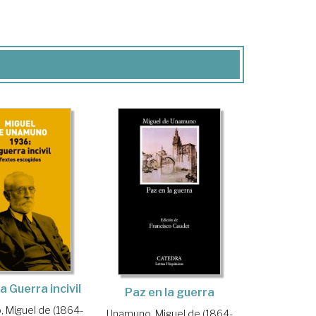
a Guerra incivil
Paz en la guerra
 Miguel de (1864-
Unamuno, Miguel de (1864-