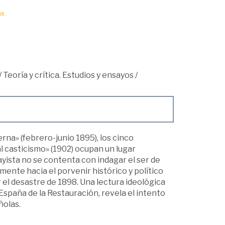
s.
/
Teoría y crítica. Estudios y ensayos
/
na» (febrero-junio 1895), los cinco
al casticismo» (1902) ocupan un lugar
yista no se contenta con indagar el ser de
amente hacia el porvenir histórico y político
 el desastre de 1898. Una lectura ideológica
a España de la Restauración, revela el intento
ñolas.