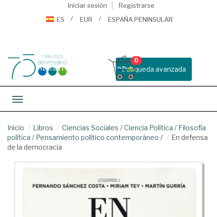
Iniciar sesión
Registrarse
ES
EUR
ESPAÑA PENINSULAR
0
Busqueda avanzada
Toggle navigation
Inicio
Libros
Ciencias Sociales
/
Ciencia Política
/
Filosofía
política
/
Pensamiento político contemporáneo
/
En defensa
de la democracia