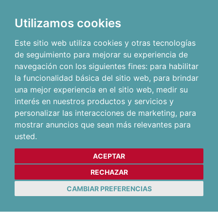
Utilizamos cookies
Este sitio web utiliza cookies y otras tecnologías
de seguimiento para mejorar su experiencia de
navegación con los siguientes fines:
para habilitar
la funcionalidad básica del sitio web
,
para brindar
una mejor experiencia en el sitio web
,
medir su
interés en nuestros productos y servicios y
personalizar las interacciones de marketing
,
para
mostrar anuncios que sean más relevantes para
usted
.
ACEPTAR
RECHAZAR
CAMBIAR PREFERENCIAS