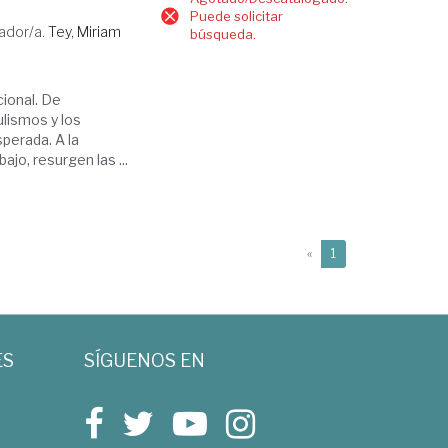
Puede solicitar
ador/a.
Tey, Miriam
búsqueda.
ional. De
ulismos y los
sperada. A la
bajo, resurgen las ...
(current)
«
1
ES
SÍGUENOS EN