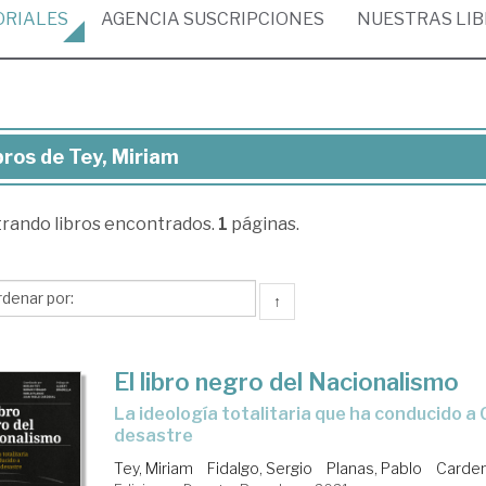
ORIALES
AGENCIA
SUSCRIPCIONES
NUESTRAS
LI
bros de Tey, Miriam
ros
trando
libros encontrados.
1
páginas.
,
riam
↑
El libro negro del Nacionalismo
la ideología totalitaria que ha conducido a Cataluña al
desastre
Tey, Miriam
Fidalgo, Sergio
Planas, Pablo
Carden