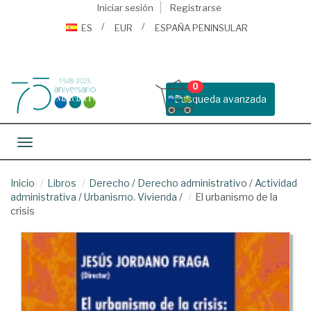
Iniciar sesión
Registrarse
ES
EUR
ESPAÑA PENINSULAR
0
Busqueda avanzada
Toggle navigation
Inicio
Libros
Derecho
/
Derecho administrativo
/
Actividad
administrativa
/
Urbanismo. Vivienda
/
El urbanismo de la
crisis