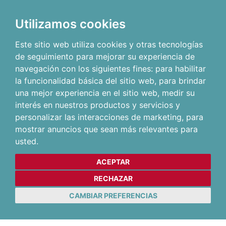
Utilizamos cookies
Este sitio web utiliza cookies y otras tecnologías
de seguimiento para mejorar su experiencia de
navegación con los siguientes fines:
para habilitar
la funcionalidad básica del sitio web
,
para brindar
una mejor experiencia en el sitio web
,
medir su
interés en nuestros productos y servicios y
personalizar las interacciones de marketing
,
para
mostrar anuncios que sean más relevantes para
usted
.
ACEPTAR
RECHAZAR
CAMBIAR PREFERENCIAS