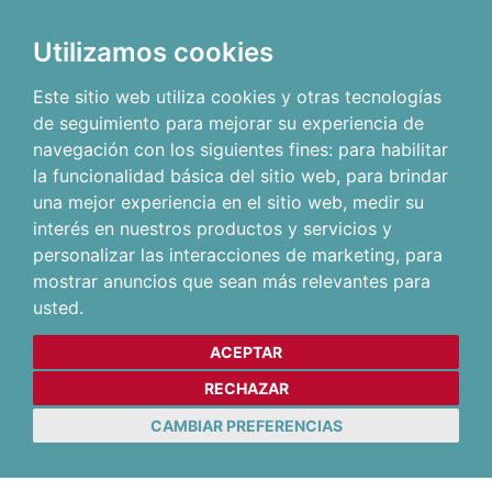
Utilizamos cookies
Este sitio web utiliza cookies y otras tecnologías
de seguimiento para mejorar su experiencia de
navegación con los siguientes fines:
para habilitar
la funcionalidad básica del sitio web
,
para brindar
una mejor experiencia en el sitio web
,
medir su
interés en nuestros productos y servicios y
personalizar las interacciones de marketing
,
para
mostrar anuncios que sean más relevantes para
usted
.
ACEPTAR
RECHAZAR
CAMBIAR PREFERENCIAS