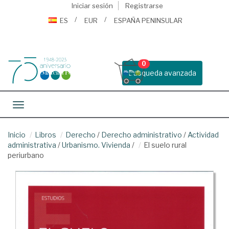
Iniciar sesión
Registrarse
ES
EUR
ESPAÑA PENINSULAR
0
Busqueda avanzada
Toggle navigation
Inicio
Libros
Derecho
/
Derecho administrativo
/
Actividad
administrativa
/
Urbanismo. Vivienda
/
El suelo rural
periurbano