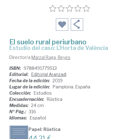
El suelo rural periurbano
estudio del caso: L'Horta de València
Director/a
Marzal Raga, Reyes
ISBN:
9788491779513
Editorial:
Editorial Aranzadi
Fecha de la edición:
2019
Lugar de la edición:
Pamplona. España
Colección:
Estudios
Encuadernación:
Rústica
Medidas:
24 cm
Nº Pág.:
316
Idiomas:
Español
Papel: Rústica
44,21 €