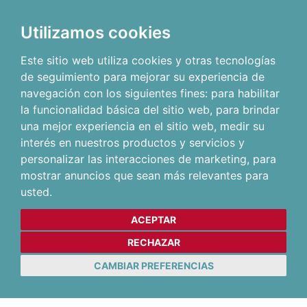
Utilizamos cookies
Este sitio web utiliza cookies y otras tecnologías
de seguimiento para mejorar su experiencia de
navegación con los siguientes fines:
para habilitar
la funcionalidad básica del sitio web
,
para brindar
una mejor experiencia en el sitio web
,
medir su
interés en nuestros productos y servicios y
personalizar las interacciones de marketing
,
para
mostrar anuncios que sean más relevantes para
usted
.
ACEPTAR
RECHAZAR
CAMBIAR PREFERENCIAS