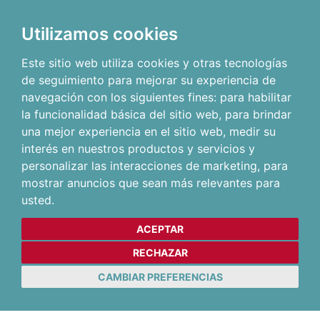
Utilizamos cookies
Este sitio web utiliza cookies y otras tecnologías
de seguimiento para mejorar su experiencia de
navegación con los siguientes fines:
para habilitar
la funcionalidad básica del sitio web
,
para brindar
una mejor experiencia en el sitio web
,
medir su
interés en nuestros productos y servicios y
personalizar las interacciones de marketing
,
para
mostrar anuncios que sean más relevantes para
usted
.
ACEPTAR
RECHAZAR
CAMBIAR PREFERENCIAS