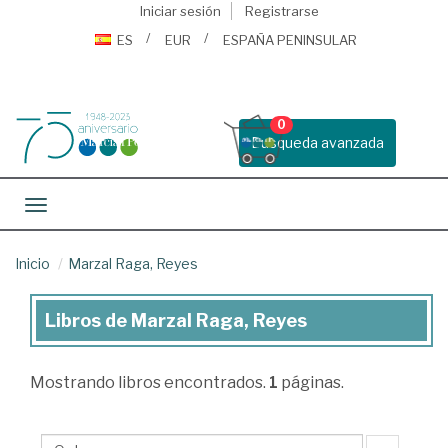
Iniciar sesión
Registrarse
ES
EUR
ESPAÑA PENINSULAR
0
Busqueda avanzada
Toggle navigation
Inicio
Marzal Raga, Reyes
Libros de Marzal Raga, Reyes
Libros
de
Mostrando
libros encontrados.
1
páginas.
Marzal
Raga,