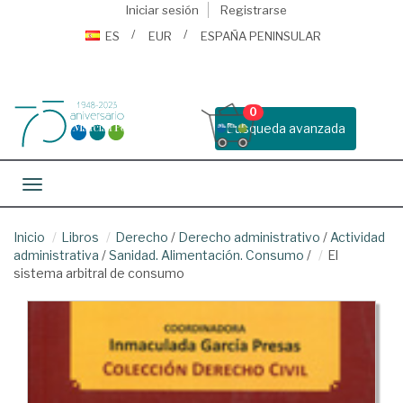
Iniciar sesión
Registrarse
ES
EUR
ESPAÑA PENINSULAR
0
Busqueda avanzada
Toggle navigation
Inicio
Libros
Derecho
/
Derecho administrativo
/
Actividad
administrativa
/
Sanidad. Alimentación. Consumo
/
El
sistema arbitral de consumo