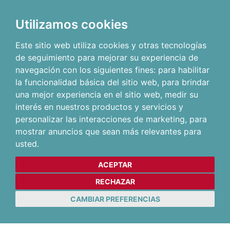
Utilizamos cookies
Este sitio web utiliza cookies y otras tecnologías
de seguimiento para mejorar su experiencia de
navegación con los siguientes fines:
para habilitar
la funcionalidad básica del sitio web
,
para brindar
una mejor experiencia en el sitio web
,
medir su
interés en nuestros productos y servicios y
personalizar las interacciones de marketing
,
para
mostrar anuncios que sean más relevantes para
usted
.
ACEPTAR
RECHAZAR
CAMBIAR PREFERENCIAS