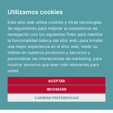
Utilizamos cookies
Este sitio web utiliza cookies y otras tecnologías
de seguimiento para mejorar su experiencia de
navegación con los siguientes fines:
para habilitar
la funcionalidad básica del sitio web
,
para brindar
una mejor experiencia en el sitio web
,
medir su
interés en nuestros productos y servicios y
personalizar las interacciones de marketing
,
para
mostrar anuncios que sean más relevantes para
usted
.
ACEPTAR
RECHAZAR
CAMBIAR PREFERENCIAS