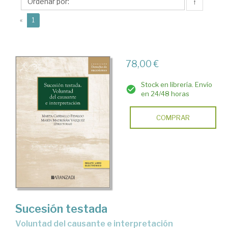
Marta
↑
(current)
«
1
78,00 €
Stock en librería. Envío
en 24/48 horas
COMPRAR
Sucesión testada
Voluntad del causante e interpretación