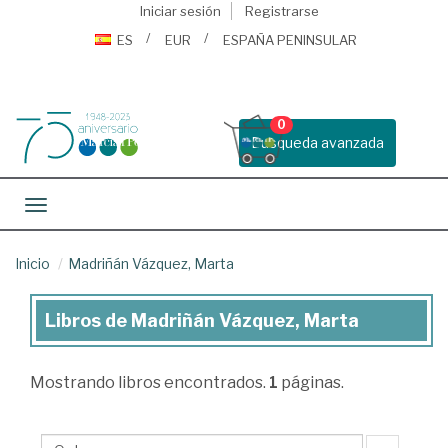
Iniciar sesión
Registrarse
ES
EUR
ESPAÑA PENINSULAR
0
Busqueda avanzada
Toggle navigation
Inicio
Madriñán Vázquez, Marta
Libros de Madriñán Vázquez, Marta
Libros
de
Mostrando
libros encontrados.
1
páginas.
Madriñán
Vázquez,