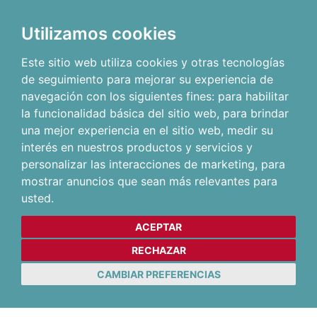
Utilizamos cookies
Este sitio web utiliza cookies y otras tecnologías
de seguimiento para mejorar su experiencia de
navegación con los siguientes fines:
para habilitar
la funcionalidad básica del sitio web
,
para brindar
una mejor experiencia en el sitio web
,
medir su
interés en nuestros productos y servicios y
personalizar las interacciones de marketing
,
para
mostrar anuncios que sean más relevantes para
usted
.
ACEPTAR
RECHAZAR
CAMBIAR PREFERENCIAS