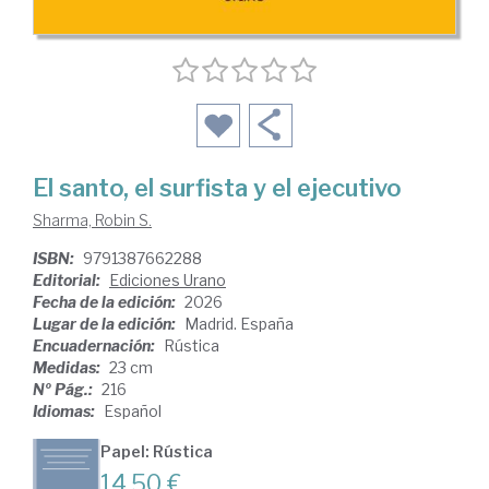
El santo, el surfista y el ejecutivo
Sharma, Robin S.
ISBN:
9791387662288
Editorial:
Ediciones Urano
Fecha de la edición:
2026
Lugar de la edición:
Madrid. España
Encuadernación:
Rústica
Medidas:
23 cm
Nº Pág.:
216
Idiomas:
Español
Papel: Rústica
14,50 €