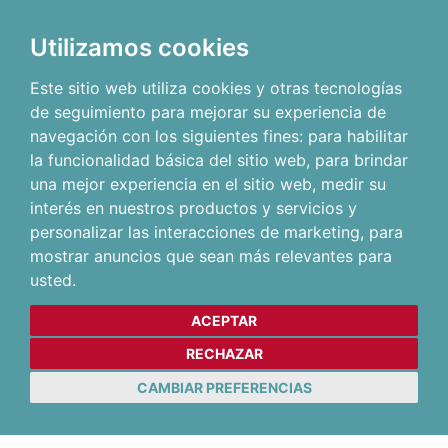
Utilizamos cookies
Este sitio web utiliza cookies y otras tecnologías
de seguimiento para mejorar su experiencia de
navegación con los siguientes fines:
para habilitar
la funcionalidad básica del sitio web
,
para brindar
una mejor experiencia en el sitio web
,
medir su
interés en nuestros productos y servicios y
personalizar las interacciones de marketing
,
para
mostrar anuncios que sean más relevantes para
usted
.
ACEPTAR
RECHAZAR
CAMBIAR PREFERENCIAS