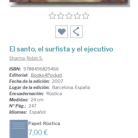
El santo, el surfista y el ejecutivo
Sharma, Robin S.
ISBN:
9788496829466
Editorial:
Books4Pocket
Fecha de la edición:
2007
Lugar de la edición:
Barcelona. España
Encuadernación:
Rústica
Medidas:
24 cm
Nº Pág.:
247
Idiomas:
Español
Papel: Rústica
7,00 €