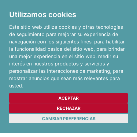
Utilizamos cookies
Este sitio web utiliza cookies y otras tecnologías
de seguimiento para mejorar su experiencia de
navegación con los siguientes fines:
para habilitar
la funcionalidad básica del sitio web
,
para brindar
una mejor experiencia en el sitio web
,
medir su
interés en nuestros productos y servicios y
personalizar las interacciones de marketing
,
para
mostrar anuncios que sean más relevantes para
usted
.
ACEPTAR
RECHAZAR
CAMBIAR PREFERENCIAS