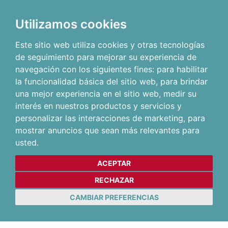
Utilizamos cookies
Este sitio web utiliza cookies y otras tecnologías
de seguimiento para mejorar su experiencia de
navegación con los siguientes fines:
para habilitar
la funcionalidad básica del sitio web
,
para brindar
una mejor experiencia en el sitio web
,
medir su
interés en nuestros productos y servicios y
personalizar las interacciones de marketing
,
para
mostrar anuncios que sean más relevantes para
usted
.
ACEPTAR
RECHAZAR
CAMBIAR PREFERENCIAS