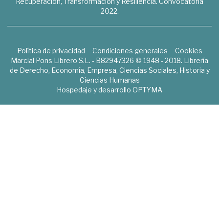
Recuperación, Transformación y Resiliencia. Convocatoria
2022.
Política de privacidad
Condiciones generales
Cookies
Marcial Pons Librero S.L. - B82947326 © 1948 - 2018. Librería
de Derecho, Economía, Empresa, Ciencias Sociales, Historia y
Ciencias Humanas
Hospedaje y desarrollo
OPTYMA