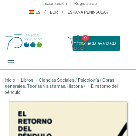
Iniciar sesión
Registrarse
ES
EUR
ESPAÑA PENINSULAR
0
Busqueda avanzada
Toggle navigation
Inicio
Libros
Ciencias Sociales
/
Psicología
/
Obras
generales. Teorías y sistemas. Historia
/
El retorno del
péndulo