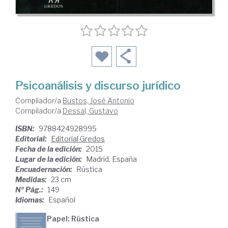
Psicoanálisis y discurso jurídico
Compilador/a
Bustos, José Antonio
Compilador/a
Dessal, Gustavo
ISBN:
9788424928995
Editorial:
Editorial Gredos
Fecha de la edición:
2015
Lugar de la edición:
Madrid. España
Encuadernación:
Rústica
Medidas:
23 cm
Nº Pág.:
149
Idiomas:
Español
Papel: Rústica