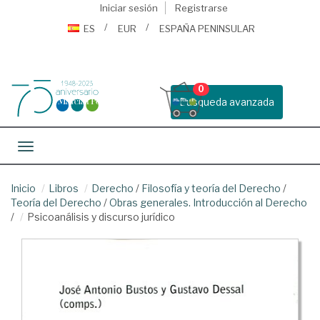
Iniciar sesión
Registrarse
ES
EUR
ESPAÑA PENINSULAR
0
Busqueda avanzada
Toggle navigation
Inicio
Libros
Derecho
/
Filosofía y teoría del Derecho
/
Teoría del Derecho
/
Obras generales. Introducción al Derecho
/
Psicoanálisis y discurso jurídico