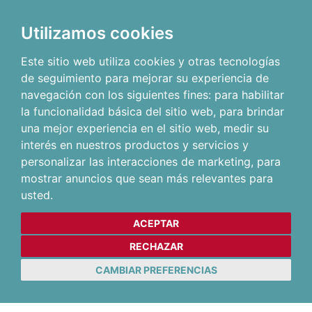
Utilizamos cookies
Este sitio web utiliza cookies y otras tecnologías
de seguimiento para mejorar su experiencia de
navegación con los siguientes fines:
para habilitar
la funcionalidad básica del sitio web
,
para brindar
una mejor experiencia en el sitio web
,
medir su
interés en nuestros productos y servicios y
personalizar las interacciones de marketing
,
para
mostrar anuncios que sean más relevantes para
usted
.
ACEPTAR
RECHAZAR
CAMBIAR PREFERENCIAS