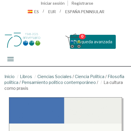
Iniciar sesión
Registrarse
ES
EUR
ESPAÑA PENINSULAR
0
Busqueda avanzada
Toggle navigation
Inicio
Libros
Ciencias Sociales
/
Ciencia Política
/
Filosofía
política
/
Pensamiento político contemporáneo
/
La cultura
como praxis