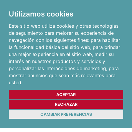
Utilizamos cookies
Este sitio web utiliza cookies y otras tecnologías
de seguimiento para mejorar su experiencia de
navegación con los siguientes fines:
para habilitar
la funcionalidad básica del sitio web
,
para brindar
una mejor experiencia en el sitio web
,
medir su
interés en nuestros productos y servicios y
personalizar las interacciones de marketing
,
para
mostrar anuncios que sean más relevantes para
usted
.
ACEPTAR
RECHAZAR
CAMBIAR PREFERENCIAS