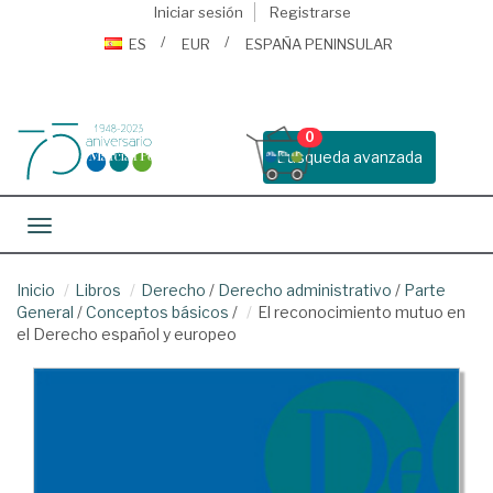
Iniciar sesión
Registrarse
ES
EUR
ESPAÑA PENINSULAR
0
Busqueda avanzada
Toggle navigation
Inicio
Libros
Derecho
/
Derecho administrativo
/
Parte
General
/
Conceptos básicos
/
El reconocimiento mutuo en
el Derecho español y europeo