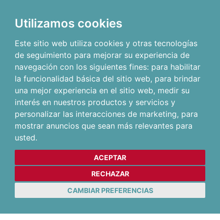
Utilizamos cookies
Este sitio web utiliza cookies y otras tecnologías
de seguimiento para mejorar su experiencia de
navegación con los siguientes fines:
para habilitar
la funcionalidad básica del sitio web
,
para brindar
una mejor experiencia en el sitio web
,
medir su
interés en nuestros productos y servicios y
personalizar las interacciones de marketing
,
para
mostrar anuncios que sean más relevantes para
usted
.
ACEPTAR
RECHAZAR
CAMBIAR PREFERENCIAS