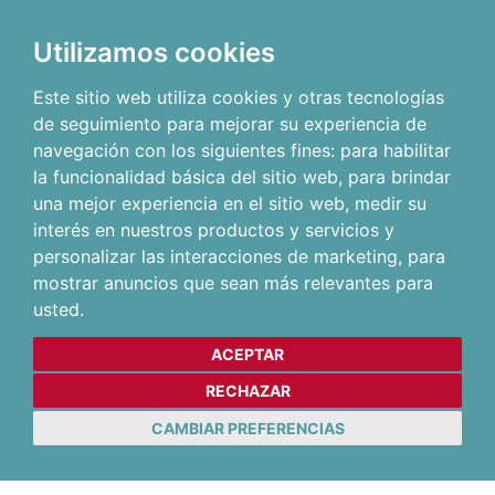
Utilizamos cookies
Este sitio web utiliza cookies y otras tecnologías
de seguimiento para mejorar su experiencia de
navegación con los siguientes fines:
para habilitar
la funcionalidad básica del sitio web
,
para brindar
una mejor experiencia en el sitio web
,
medir su
interés en nuestros productos y servicios y
personalizar las interacciones de marketing
,
para
mostrar anuncios que sean más relevantes para
usted
.
ACEPTAR
RECHAZAR
CAMBIAR PREFERENCIAS