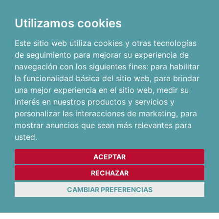
Utilizamos cookies
Este sitio web utiliza cookies y otras tecnologías
de seguimiento para mejorar su experiencia de
navegación con los siguientes fines:
para habilitar
la funcionalidad básica del sitio web
,
para brindar
una mejor experiencia en el sitio web
,
medir su
interés en nuestros productos y servicios y
personalizar las interacciones de marketing
,
para
mostrar anuncios que sean más relevantes para
usted
.
ACEPTAR
RECHAZAR
CAMBIAR PREFERENCIAS