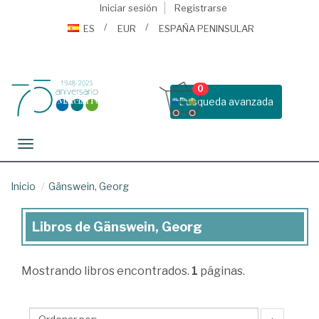
Iniciar sesión
Registrarse
ES
EUR
ESPAÑA PENINSULAR
0
Busqueda avanzada
Toggle navigation
Inicio
Gänswein, Georg
Libros de Gänswein, Georg
Libros
de
Mostrando
libros encontrados.
1
páginas.
Gänswein,
Georg