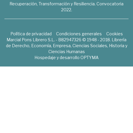
Recuperación, Transformación y Resiliencia. Convocatoria
2022.
Política de privacidad
Condiciones generales
Cookies
Marcial Pons Librero S.L. - B82947326 © 1948 - 2018. Librería
de Derecho, Economía, Empresa, Ciencias Sociales, Historia y
Ciencias Humanas
Hospedaje y desarrollo
OPTYMA