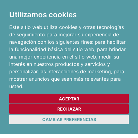
Utilizamos cookies
Este sitio web utiliza cookies y otras tecnologías
de seguimiento para mejorar su experiencia de
navegación con los siguientes fines:
para habilitar
la funcionalidad básica del sitio web
,
para brindar
una mejor experiencia en el sitio web
,
medir su
interés en nuestros productos y servicios y
personalizar las interacciones de marketing
,
para
mostrar anuncios que sean más relevantes para
usted
.
ACEPTAR
RECHAZAR
CAMBIAR PREFERENCIAS