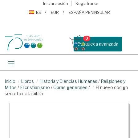
Iniciar sesión
Registrarse
ES
EUR
ESPAÑA PENINSULAR
0
Busqueda avanzada
Toggle navigation
Inicio
Libros
Historia y Ciencias Humanas
/
Religiones y
Mitos
/
El cristianismo
/
Obras generales
/
El nuevo código
secreto de la biblia