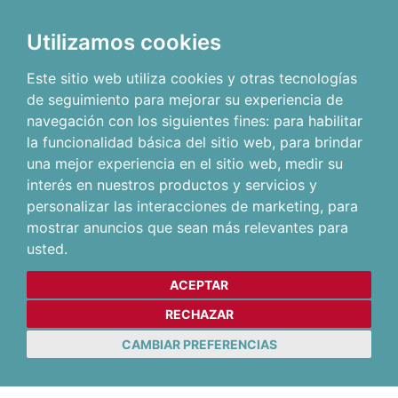
Utilizamos cookies
Este sitio web utiliza cookies y otras tecnologías
de seguimiento para mejorar su experiencia de
navegación con los siguientes fines:
para habilitar
la funcionalidad básica del sitio web
,
para brindar
una mejor experiencia en el sitio web
,
medir su
interés en nuestros productos y servicios y
personalizar las interacciones de marketing
,
para
mostrar anuncios que sean más relevantes para
usted
.
ACEPTAR
RECHAZAR
CAMBIAR PREFERENCIAS