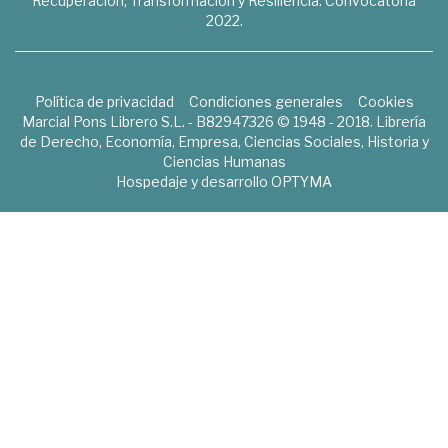
Recuperación, Transformación y Resiliencia. Convocatoria
2022.
Política de privacidad
Condiciones generales
Cookies
Marcial Pons Librero S.L. - B82947326 © 1948 - 2018. Librería
de Derecho, Economía, Empresa, Ciencias Sociales, Historia y
Ciencias Humanas
Hospedaje y desarrollo
OPTYMA