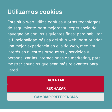
Utilizamos cookies
Este sitio web utiliza cookies y otras tecnologías
de seguimiento para mejorar su experiencia de
navegación con los siguientes fines:
para habilitar
la funcionalidad básica del sitio web
,
para brindar
una mejor experiencia en el sitio web
,
medir su
interés en nuestros productos y servicios y
personalizar las interacciones de marketing
,
para
mostrar anuncios que sean más relevantes para
usted
.
ACEPTAR
RECHAZAR
CAMBIAR PREFERENCIAS